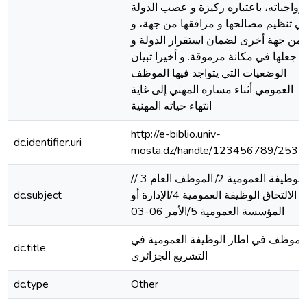
وواجباته، باعتباره ركيزة و عصب الدولة
ي تنظيم مصالحها و مرافقها من جهة، و
من جهة أخرى لضمان استقرار الدولة و
جعلها في مكانة مرموقة. و أخيرا تبيان
الوضعيات التي يتواجد فيها الموظف
العمومي أثناء مساره المهني إلى غاية
انتهاء حياته المهنية
http://e-biblio.univ-
dc.identifier.uri
mosta.dz/handle/123456789/2537
/الوظيفة العمومية 2/.الموظف العام 3 /
الالتحاق الوظيفة العمومية 4/الإدارة أو
dc.subject
المؤسسة العمومية 5/الأمر 06-03
الموظف في اطار الوظيفة العمومية في
dc.title
التشريع الجزائري
dc.type
Other