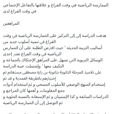
اﻟﻤﻤﺎرﺳﺔ اﻟﺮﻳﺎﺿﻴﺔ ﻓﻲ وﻗﺖ اﻟﻔﺮاغ و ﻋﻼﻗﺘﻬﺎ ﺑﺎﻟﺘﻔﺎﻋﻞ اﻹﺟﺘﻤﺎﻋﻲ
ﻓﻲ وﻗﺖ اﻟﻔﺮاغ ﻟﺪى
اﻟﻤﺮاﻫﻘﻴﻦ
ﻫﺪﻓﺖ اﻟﺪراﺳﺔ إﱃ إﱃ اﻟﱰﻛﻴﺰ ﻋﻠﻰ اﳌﻤﺎرﺳﺔ اﻟﺮﻳﺎﺿﻴﺔ ﰲ وﻗﺖ
اﻟﻔﺮاغ ﰲ ﺗﻨﻤﻴﺔ أﺳﻠﻮب ﺟﺪﻳﺪ ﻣﻦ
أﺳﺎﻟﻴﺐ اﻟﱰﺑﻴﺔ اﳊﺪﻳﺜﺔ ٬ ﺣﻴﺚ اﻓﱰض اﻟﻄﻠﺒﺔ ﻋﻠﻰ أن اﳌﻤﺎرس
اﻟﺮﻳﺎﺿﻴﺔ ﰲ وﻗﺖ اﻟﻔﺮاغ ﺗﻌﺘﱪ إﺣﺪى
اﻟﻮﺳﺎﺋﻞ اﻟﱰﺑﻮﻳﺔ اﻟﱵ ﺗﺴﻬﻞ ﻋﻠﻰ اﳌﺮاﻫﻖ اﻹﺣﺘﻜﺎك ﺑﺎﳉﻤﺎﻋﺔ و
اﻟﺘﻜﻴﻒ ﻣﻌﻬﺎ ٬ وإﺷﺘﻤﻠﺖ ﻋﻴﻨﺔ اﻟﺪراﺳﺔ
ﻋﻠﻰ ﺗﻼﻣﻴﺬ اﳌﺮﺣﻠﺔ اﻟﺜﺎﻧﻮﻳﺔ ﺑﺜﺎﻧﻮﻳﺔ ﺑﻦ زازة ﻣﺼﻄﻔﻰ ﻣﺴﺘﻐﺎﱎ ﰎ
إﺧﺘﻴﺎرﻫﻢ ﺑﺎﻟﻄﺮﻳﻘﺔ اﻟﻌﻤﺪﻳﺔ و ﻗﺪ ﰎ
إﺳﺘﺨﺪام اﳌﻨﻬﺞ اﻟﻮﺻﻔﻲ ﻟﻸﺳﻠﻮب اﳌﺴﺤﻲ و ﰎ اﺳﺘﺨﺪام أدوات
ﲨﻊ اﳌﻌﻠﻮﻣﺎت و أﳘﻬﺎ ﻛﺎن اﳌﺮاﺟﻊ و
اﻟﺪراﺳﺎت اﻟﺴﺎﺑﻘﺔ و ﻛﺬا اﻹﺳﺘﺒﻴﺎن و ﰎ اﻹﺳﺘﻌﺎﻧﺔ ﺑﺎﻟﻨﺴﺒﺔ اﳌﺌﻮﻳﺔ و
ﰎ اﻟﺘﻮﺻﻞ إﱃ أن اﳌﻤﺎرﺳﺔ اﻟﺮﻳﺎﺿﻴﺔ