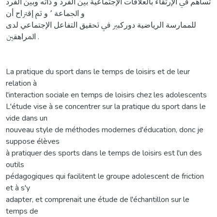
ﺗﺴﺎﻫﻢ ﰲ اﻹرﺗﻘﺎء ﺑﺎﻟﻌﻼﻗﺎت اﻹﺟﺘﻤﺎﻋﻴﺔ ﺑﲔ اﻟﻔﺮد و ذاﺗﻪ وﺑﲔ اﻟﻔﺮد
و اﳉﻤﺎﻋﺔ ٬ و ﰎ إﻗﱰاح أن
ﻟﻠﻤﻤﺎرﺳﺔ اﻟﺮﻳﺎﺿﻴﺔ دورﻛﺒﲑ ﰲ ﲢﻘﻴﻖ اﻟﺘﻔﺎﻋﻞ اﻹﺟﺘﻤﺎﻋﻲ ﻟﺪى
اﳌﺮاﻫﻘﲔ .
La pratique du sport dans le temps de loisirs et de leur
relation à
l'interaction sociale en temps de loisirs chez les adolescents
L'étude vise à se concentrer sur la pratique du sport dans le
vide dans un
nouveau style de méthodes modernes d'éducation, donc je
suppose élèves
à pratiquer des sports dans le temps de loisirs est l'un des
outils
pédagogiques qui facilitent le groupe adolescent de friction
et à s'y
adapter, et comprenait une étude de l'échantillon sur le
temps de