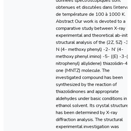
données spectroscopiques sont
obtenues et discutées dans l’interval
de température de 100 à 1000 K.
Abstract Our work is devoted to a
comparative study between X-ray
experimental and theoretical ab-initi
structural analysis of the (2Z, 5Z) -3-
N (4- methoxy phenyl) -2- N’ (4-
methoxy phenyl imino) -5- ((E) -3-(2
nitrophenyl) allylidene) thiazolidin-4-
one (MNTZ) molecule. The
investigated compound has been
synthesized by the reaction of
thiazolidinones and appropriate
aldehydes under basic conditions in
ethanol solvent. Its crystal structure
has been determined by X-ray
diffraction analysis. The structural
experimental investigation was