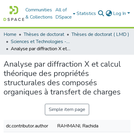
Communities
All of
Statistics
Log In
& Collections
DSpace
Home
Thèses de doctorat
Thèses de doctorat ( LMD )
Sciences et Technologies - العلوم و التكنولوجيا
Analyse par diffraction X et calcul théorique des propriétés structurales des composés organiques à transfert de charges
Analyse par diffraction X et calcul
théorique des propriétés
structurales des composés
organiques à transfert de charges
Simple item page
dc.contributor.author
RAHMANI, Rachida