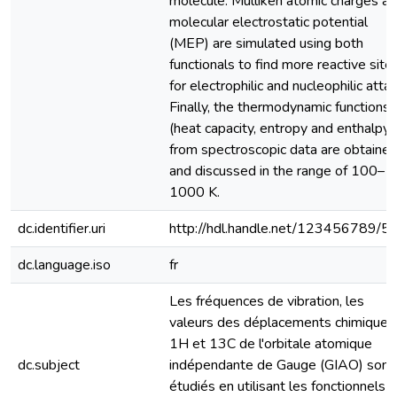
molecule. Mulliken atomic charges a
molecular electrostatic potential
(MEP) are simulated using both
functionals to find more reactive site
for electrophilic and nucleophilic attac
Finally, the thermodynamic functions
(heat capacity, entropy and enthalpy)
from spectroscopic data are obtaine
and discussed in the range of 100–
1000 K.
dc.identifier.uri
http://hdl.handle.net/123456789/5
dc.language.iso
fr
Les fréquences de vibration, les
valeurs des déplacements chimiques
1H et 13C de l'orbitale atomique
dc.subject
indépendante de Gauge (GIAO) sont
étudiés en utilisant les fonctionnels