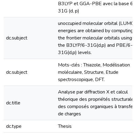
B3LYP et GGA-PBE avec la base 6-
31G (d, p)
unoccupied molecular orbital (LUMO)
energies are obtained by computing
dc.subject
the frontier molecular orbitals using
the B3LYP/6-31G(d,p) and PBE/6-
31G(d,p) levels.
Mots-clés : Thiazole, Modélisation
dc.subject
moléculaire, Structure, Etude
spectroscopique, DFT.
Analyse par diffraction X et calcul
théorique des propriétés structurale
dc.title
des composés organiques à transfer
de charges
dc.type
Thesis