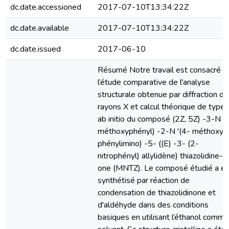
dc.date.accessioned
2017-07-10T13:34:22Z
dc.date.available
2017-07-10T13:34:22Z
dc.date.issued
2017-06-10
Résumé Notre travail est consacré à
l’étude comparative de l'analyse
structurale obtenue par diffraction d
rayons X et calcul théorique de type
ab initio du composé (2Z, 5Z) -3-N (
méthoxyphényl) -2-N '(4- méthoxy
phénylimino) -5- ((E) -3- (2-
nitrophényl) allylidène) thiazolidine-4
one (MNTZ). Le composé étudié a é
synthétisé par réaction de
condensation de thiazolidinone et
d'aldéhyde dans des conditions
basiques en utilisant l’éthanol comme