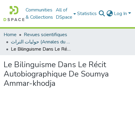
Communities
All of
Statistics
Log In
& Collections
DSpace
Home
Revues scientifiques
حوليات التراث (Annales du patrimoine)
Le Bilinguisme Dans Le Récit Autobiographique De Soumya Ammar-khodja
Le Bilinguisme Dans Le Récit
Autobiographique De Soumya
Ammar-khodja