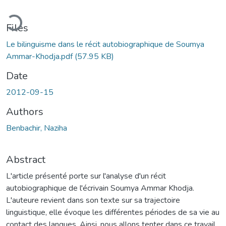
ading...
Files
Le bilinguisme dans le récit autobiographique de Soumya
Ammar-Khodja.pdf
(57.95 KB)
Date
2012-09-15
Authors
Benbachir, Naziha
Abstract
L'article présenté porte sur l'analyse d'un récit
autobiographique de l'écrivain Soumya Ammar Khodja.
L'auteure revient dans son texte sur sa trajectoire
linguistique, elle évoque les différentes périodes de sa vie au
contact des langues. Ainsi, nous allons tenter dans ce travail