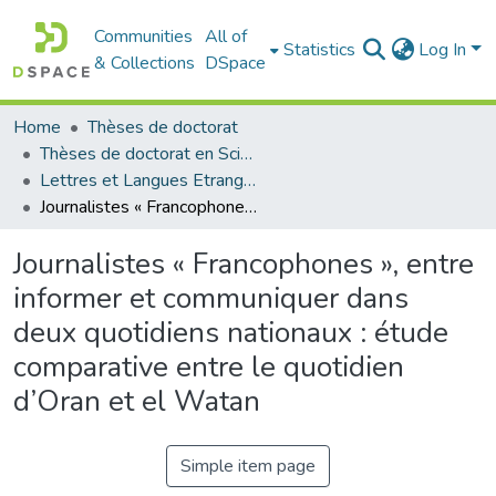
Communities
All of
Statistics
Log In
& Collections
DSpace
Home
Thèses de doctorat
Thèses de doctorat en Sciences
Lettres et Langues Etrangères - اللغات الأجنبية
Journalistes « Francophones », entre informer et communiquer dans deux quotidiens nationaux : étude comparative entre le quotidien d’Oran et el Watan
Journalistes « Francophones », entre
informer et communiquer dans
deux quotidiens nationaux : étude
comparative entre le quotidien
d’Oran et el Watan
Simple item page