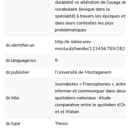
durabilité vs altération de l’usage de
vocabulaire (lexique dans la
spécialité) à travers les époques et
dans leurs contextes les plus
problématiques
http://e-biblio.univ-
dc.identifier.uri
mosta.dz/handle/123456789/2826
dc.language.iso
fr
dc.publisher
l’Université de Mostaganem
Journalistes « Francophones », entre
informer et communiquer dans deux
dc.title
quotidiens nationaux : étude
comparative entre le quotidien d’Ora
et el Watan
dc.type
Thesis