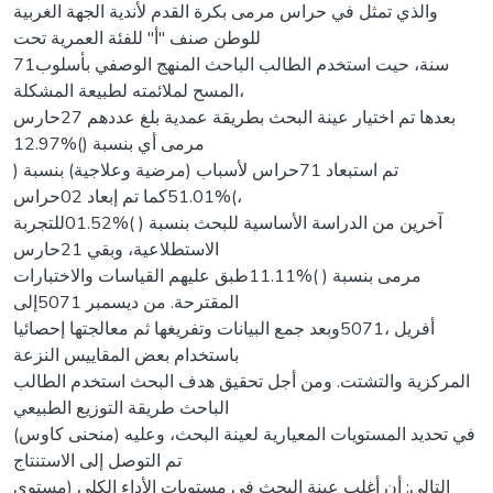
والذي تمثل في حراس مرمى بكرة القدم لأندية الجهة الغربية
للوطن صنف "أ" للفئة العمرية تحت
71سنة، حيت استخدم الطالب الباحث المنهج الوصفي بأسلوب
المسح لملائمته لطبيعة المشكلة،
بعدها تم اختيار عينة البحث بطريقة عمدية بلغ عددهم 27حارس
مرمى أي بنسبة ()%12.97
تم استبعاد 71حراس لأسباب (مرضية وعلاجية) بنسبة (
،)%51.01كما تم إبعاد 02حراس
آخرين من الدراسة الأساسية للبحث بنسبة ( )%01.52للتجربة
الاستطلاعية، وبقي 21حارس
مرمى بنسبة ( )%11.11طبق عليهم القياسات والاختبارات
المقترحة. من ديسمبر 5071إلى
أفريل ،5071وبعد جمع البيانات وتفريغها ثم معالجتها إحصائيا
باستخدام بعض المقاييس النزعة
المركزية والتشتت. ومن أجل تحقيق هدف البحث استخدم الطالب
الباحث طريقة التوزيع الطبيعي
(منحنى كاوس) في تحديد المستويات المعيارية لعينة البحث، وعليه
تم التوصل إلى الاستنتاج
التالي: أن أغلب عينة البحث في مستويات الأداء الكلي (مستوى