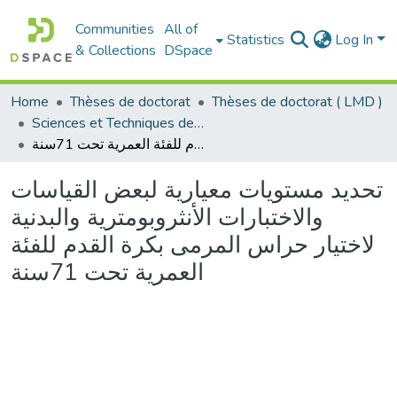
Communities
All of
Statistics
Log In
& Collections
DSpace
Home
Thèses de doctorat
Thèses de doctorat ( LMD )
Sciences et Techniques des Activités Physiques et Sportives - التربية البدنية و الرياضية
تحديد مستويات معيارية لبعض القياسات والاختبارات الأنثروبومترية والبدنية لاختيار حراس المرمى بكرة القدم للفئة العمرية تحت 71سنة
تحديد مستويات معيارية لبعض القياسات
والاختبارات الأنثروبومترية والبدنية
لاختيار حراس المرمى بكرة القدم للفئة
العمرية تحت 71سنة