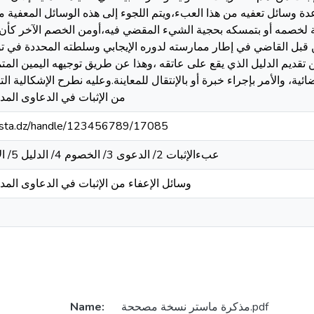
 وسائل تعفيه من هذا العبء،ويتم اللجوء إلى هذه الوسائل المعفية م
ة لخصمه أو بتمسكه بحجية الشيء المقضي فيه،أومن الخصم الآخر كأن يق
 من قبل القاضي في إطار ممارسته لدوره الإيجابي وسلطته المحددة في 
ن تقديم الدليل الذي يقع على عاتقه ،وهذا عن طريق توجيهه اليمين الم
ضائية، والأمر بإجراء خبرة أو بالإنتقال للمعاينة.وعليه نطرح الإشكالية ال
من الإثبات في الدعاوى المدن
-mosta.dz/handle/123456789/17085
عبءالإثبات 2/ الدعوى 3/ الخصوم 4/ الدليل 5/ الإثبات القضائي 6/ اليمين
وسائل الإعفاء من الإثبات في الدعاوى المدن
مذكرة ماستر نسخة مصححة.pdf
Name: