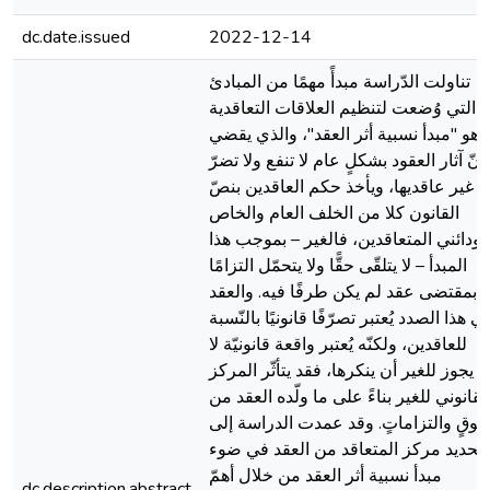
dc.date.issued
2022-12-14
تناولت الدّراسة مبدأً مهمًا من المبادئ
التي وُضعت لتنظيم العلاقات التعاقدية
وهو "مبدأ نسبية أثر العقد"، والذي يقضي
بأنّ آثار العقود بشكلٍ عام لا تنفع ولا تضرّ
غير عاقديها، ويأخذ حكم العاقدين بنصّ
القانون كلا من الخلف العام والخاص
ودائني المتعاقدين، فالغير – بموجب هذا
المبدأ – لا يتلقّى حقًّا ولا يتحمّل التزامًا
بمقتضى عقد لم يكن طرفًا فيه. والعقد
ي هذا الصدد يُعتبر تصرّفًا قانونيًا بالنّسبة
للعاقدين، ولكنّه يُعتبر واقعة قانونيّة لا
يجوز للغير أن ينكرها، فقد يتأثّر المركز
لقانوني للغير بناءً على ما ولّده العقد من
وقٍ والتزاماتٍ. وقد عمدت الدراسة إلى
تحديد مركز المتعاقد من العقد في ضوء
مبدأ نسبية أثر العقد من خلال أهمّ
dc.description.abstract