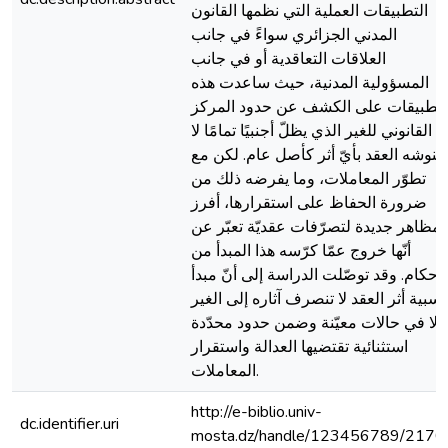
التطبيقات العملية التي نظمها القانون
المدني الجزائري سواءً في جانب
العلاقات التعاقدية أو في جانب
المسؤولية المدنية، حيث ساعدت هذه
لتطبيقات على الكشف عن حدود المركز
القانوني للغير الذي يظلّ أجنبيًا تمامًا لا
ينوشه العقد بأيّ أثر كأصل عام. لكن مع
تطوّر المعاملات، وما يفرضه ذلك من
ضرورة الحفاظ على استقرارها، أفرز
مظاهر جديدة لتصرّفات عقديّة تعبّر عن
أنّها خروج عمّا كرّسه هذا المبدأ من
أحكام. وقد توصّلت الدراسة إلى أنّ مبدأ
نسبية أثر العقد لا تنصرف آثاره إلى الغير
إلا في حالات معيّنة وضمن حدود محدّدة
استثنائية تقتضيها العدالة واستقرار
المعاملات.
http://e-biblio.univ-
dc.identifier.uri
mosta.dz/handle/123456789/2170