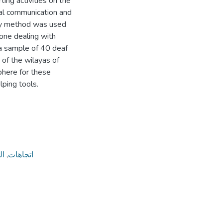
ing activities on the
ial communication and
vey method was used
(one dealing with
 a sample of 40 deaf
of the wilayas of
phere for these
elping tools.
ال
,
اتجاهات