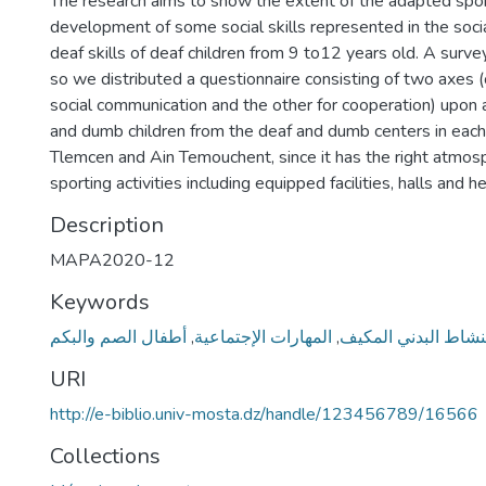
The research aims to show the extent of the adapted sport
development of some social skills represented in the soc
deaf skills of deaf children from 9 to12 years old. A sur
so we distributed a questionnaire consisting of two axes 
social communication and the other for cooperation) upon
and dumb children from the deaf and dumb centers in each 
Tlemcen and Ain Temouchent, since it has the right atmos
sporting activities including equipped facilities, halls and h
Description
MAPA2020-12
Keywords
أطفال الصم والبكم
,
المهارات الإجتماعية
,
نشاط البدني المكيف
URI
http://e-biblio.univ-mosta.dz/handle/123456789/16566
Collections