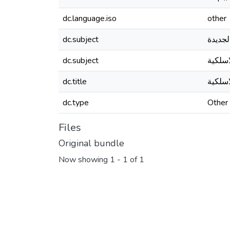
dc.language.iso
other
dc.subject
لجديدة
dc.subject
اسلكية
dc.title
اسلكية
dc.type
Other
Files
Original bundle
Now showing
1 - 1 of 1