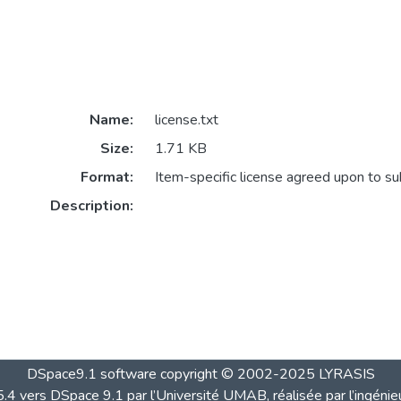
Name:
license.txt
Size:
1.71 KB
Format:
Item-specific license agreed upon to s
Description:
DSpace9.1 software copyright © 2002-2025 LYRASIS
4 vers DSpace 9.1 par l’Université UMAB, réalisée par l’ingénie