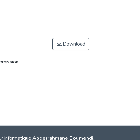
Download
ubmission
ur informatique
Abderrahmane Boumehdi
.