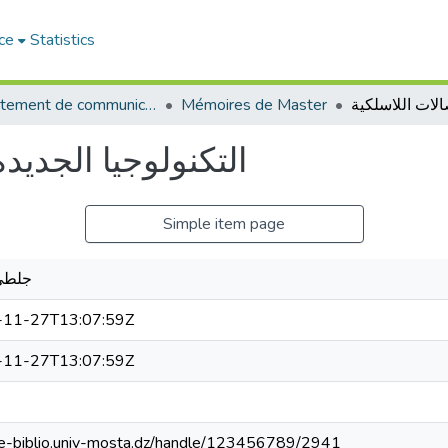
ce
Statistics
Département de communication
Mémoires de Master
التكنولوجيا الجديد
Simple item page
جلطي
-11-27T13:07:59Z
-11-27T13:07:59Z
//e-biblio.univ-mosta.dz/handle/123456789/2941