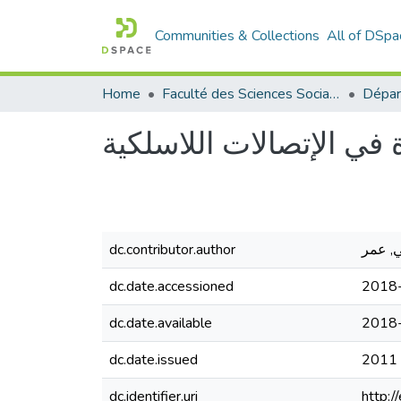
Communities & Collections
All of DSpa
Home
Faculté des Sciences Sociales
ة في الإتصالات اللاسلكية
dc.contributor.author
, عمر
dc.date.accessioned
2018
dc.date.available
2018
dc.date.issued
2011
dc.identifier.uri
http: