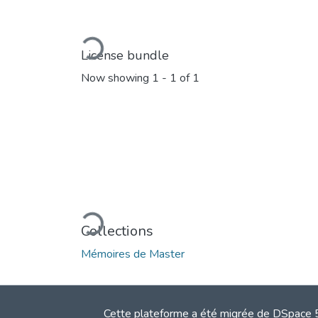
Loading...
License bundle
Now showing
1 - 1 of 1
Loading...
Collections
Mémoires de Master
Cette plateforme a été migrée de DSpace 5.