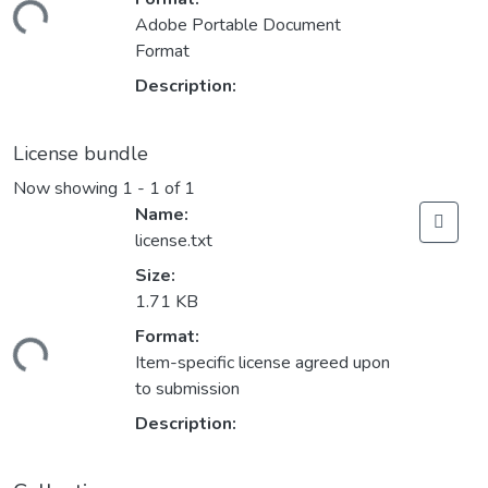
ding...
Adobe Portable Document
Format
Description:
License bundle
Now showing
1 - 1 of 1
Name:
license.txt
Size:
1.71 KB
Format:
ding...
Item-specific license agreed upon
to submission
Description: