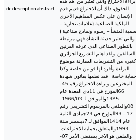
براءة الاختراع والتي تعتبر من أهم هذه
الحقوق، ذلك أن الاختراع قديم قدم
dc.description.abstract
الإنسان على عكس المفاهيم الأخرى
للملكية الصناعية (علامات تجارية –
تسمية المنشأ – رسوم ونماذج صناعية )
والتي تعتبر حديثة النشأة فهي مرتبطة
بالتطور الصناعي الذي عرفه القرنين
السالفين. ولقد اهتم التشريع الجزائري
كغيره من التشريعات المقارنة موضوع
البراءة وأفرد لها قوانين خاصة وكذا
حماية خاصة ا فقد نظمها بقانون شهادة
المخترعين وبراءة الاختراع رقم 45-
66المؤرخ في 11ذي القعدة عام
1385والموافق لـ 1966/03-
08والملغي بالمرسوم التشريعي رقم
17 – 93المؤرخ في 23جمادى الثانية
عام 1414الموافق لـ 7ديسمبر سنة
1993والمتعلق بحماية الاختراعات.
والملغى هو الآخر بمقتضى الأمر 07-