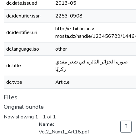
dc.date.issued
2013-05
dc.identifier.issn
2253-0908
http://e-biblio.univ-
dc.identifier.uri
mosta.dz/handle/123456789/14464
dc.language.iso
other
صورة الجزائر الثائرة في شعر مفدي
dc.title
زكريّا
dc.type
Article
Files
Original bundle
Now showing
1 - 1 of 1
Name:
Vol2_Num1_Art18.pdf