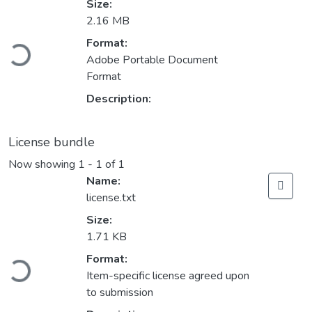
Size:
2.16 MB
ading...
Format:
Adobe Portable Document
Format
Description:
License bundle
Now showing
1 - 1 of 1
Name:
license.txt
Size:
1.71 KB
ading...
Format:
Item-specific license agreed upon
to submission