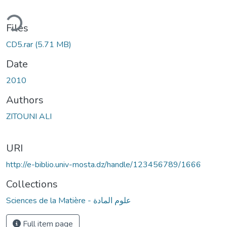
ding...
Files
CD5.rar
(5.71 MB)
Date
2010
Authors
ZITOUNI ALI
URI
http://e-biblio.univ-mosta.dz/handle/123456789/1666
Collections
Sciences de la Matière - علوم المادة
Full item page