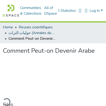
Communities
All of
Statistics
Log In
& Collections
DSpace
Home
Revues scientifiques
حوليات التراث (Annales du patrimoine)
Comment Peut-on Devenir Arabe
Comment Peut-on Devenir Arabe
ding...
Files