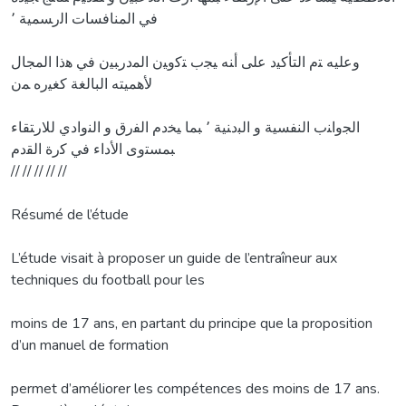
ﻓﻲ اﻟﻤﻨﺎﻓﺴﺎت اﻟرﺴﻤﻴﺔ ٬
وﻋﻠﻴﻪ ﺘم اﻟﺘﺄﻛﻴد ﻋﻠﻰ أﻨﻪ ﻴﺠب ﺘﻛوﻴن اﻟﻤدرﺒﻴن ﻓﻲ ﻫذا اﻟﻤﺠﺎﻝ
ﻷﻫﻤﻴﺘﻪ اﻟﺒﺎﻟﻐﺔ ﻛﻐﻴرﻩ ﻤن
اﻟﺠواﻨب اﻟﻨﻔﺴﻴﺔ و اﻟﺒدﻨﻴﺔ ٬ ﺒﻤﺎ ﻴﺨدم اﻟﻔرق و اﻟﻨوادي ﻟﻼرﺘﻘﺎء
ﺒﻤﺴﺘوى اﻷداء ﻓﻲ ﻛرة اﻟﻘدم
// // // // //
Résumé de l’étude
L’étude visait à proposer un guide de l’entraîneur aux
techniques du football pour les
moins de 17 ans, en partant du principe que la proposition
d’un manuel de formation
permet d’améliorer les compétences des moins de 17 ans.