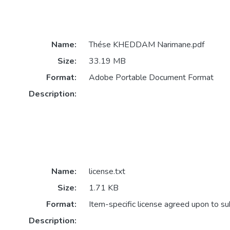
Name:
Thése KHEDDAM Narimane.pdf
Size:
33.19 MB
Format:
Adobe Portable Document Format
Description:
Name:
license.txt
Size:
1.71 KB
Format:
Item-specific license agreed upon to s
Description: