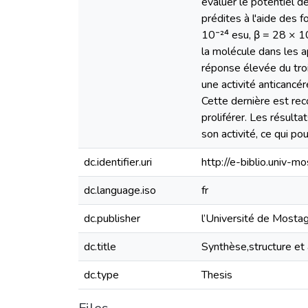
évaluer le potentiel d
prédites à l'aide des
10⁻²⁴ esu, β = 28 × 10
la molécule dans les 
réponse élevée du troisième ordre. Résumé / Abs
une activité anticancé
Cette dernière est rec
proliférer. Les résult
son activité, ce qui po
dc.identifier.uri
http://e-biblio.univ
dc.language.iso
fr
dc.publisher
l’Université de Most
dc.title
Synthèse,structure e
dc.type
Thesis