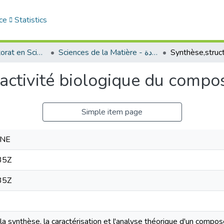
ce
Statistics
Thèses de doctorat en Sciences
Sciences de la Matière - علوم المادة
t activité biologique du co
Simple item page
ANE
35Z
35Z
a synthèse, la caractérisation et l'analyse théorique d'un compo