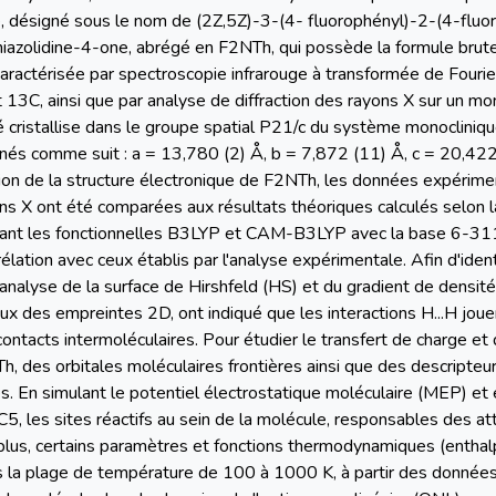
 désigné sous le nom de (2Z,5Z)-3-(4- fluorophényl)-2-(4-fluo
)thiazolidine-4-one, abrégé en F2NTh, qui possède la formule b
caractérisée par spectroscopie infrarouge à transformée de Fouri
13C, ainsi que par analyse de diffraction des rayons X sur un mo
cristallise dans le groupe spatial P21/c du système monocliniqu
inés comme suit : a = 13,780 (2) Å, b = 7,872 (11) Å, c = 20,422
on de la structure électronique de F2NTh, les données expériment
ons X ont été comparées aux résultats théoriques calculés selon la
isant les fonctionnelles B3LYP et CAM-B3LYP avec la base 6-311G
ation avec ceux établis par l'analyse expérimentale. Afin d'identif
 analyse de la surface de Hirshfeld (HS) et du gradient de densité
eux des empreintes 2D, ont indiqué que les interactions H...H jou
ntacts intermoléculaires. Pour étudier le transfert de charge et
, des orbitales moléculaires frontières ainsi que des descripteur
s. En simulant le potentiel électrostatique moléculaire (MEP) et 
 les sites réactifs au sein de la molécule, responsables des att
 plus, certains paramètres et fonctions thermodynamiques (enthalp
 la plage de température de 100 à 1000 K, à partir des données