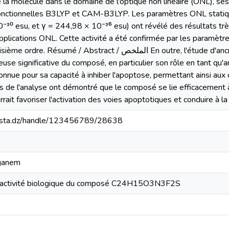
e la molécule dans le domaine de l'optique non linéaire (ONL), s
 fonctionnelles B3LYP et CAM-B3LYP. Les paramètres ONL statiq
⁻³⁰ esu, et γ = 244,98 × 10⁻³⁶ esu) ont révélé des résultats très
applications ONL. Cette activité a été confirmée par les paramèt
tract / الملخص En outre, l'étude d'ancrage moléculaire a mis en évidence
reuse significative du composé, en particulier son rôle en tant qu'
onnue pour sa capacité à inhiber l'apoptose, permettant ainsi aux
ats de l'analyse ont démontré que le composé se lie efficacement à
urrait favoriser l'activation des voies apoptotiques et conduire à l
-mosta.dz/handle/123456789/28638
aganem
t activité biologique du composé C24H15O3N3F2S