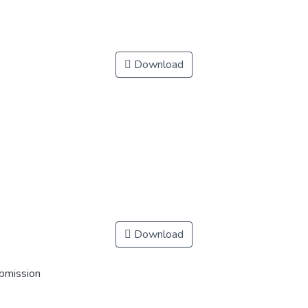
Download
Download
ubmission