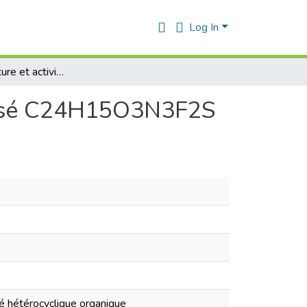
Log In
Synthèse,structure et activité biologique du composé C24H15O3N3F2S
mposé C24H15O3N3F2S
sé hétérocyclique organique