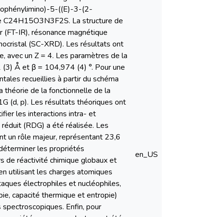
rophénylimino)-5-((E)-3-(2-
rute C24H15O3N3F2S. La structure de
er (FT-IR), résonance magnétique
nocristal (SC-XRD). Les résultats ont
e, avec un Z = 4. Les paramètres de la
 (3) Å et β = 104,974 (4) °. Pour une
ales recueillies à partir du schéma
 théorie de la fonctionnelle de la
 (d, p). Les résultats théoriques ont
ier les interactions intra- et
 réduit (RDG) a été réalisée. Les
ent un rôle majeur, représentant 23,6
 déterminer les propriétés
en_US
s de réactivité chimique globaux et
en utilisant les charges atomiques
aques électrophiles et nucléophiles,
ie, capacité thermique et entropie)
 spectroscopiques. Enfin, pour