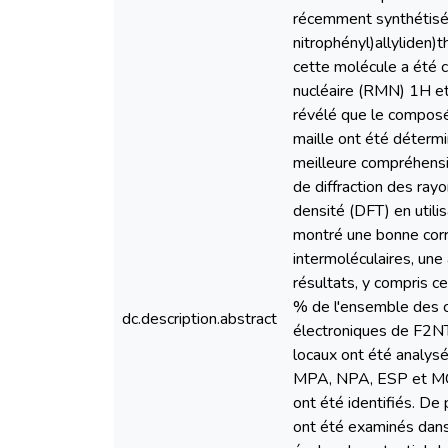
récemment synthétisé,
nitrophényl)allyliden
cette molécule a été 
nucléaire (RMN) 1H et 
révélé que le composé 
maille ont été déterm
meilleure compréhensi
de diffraction des ray
densité (DFT) en util
montré une bonne corrél
intermoléculaires, une
résultats, y compris c
% de l'ensemble des co
dc.description.abstract
électroniques de F2NTh
locaux ont été analysé
MPA, NPA, ESP et MC5,
ont été identifiés. De
ont été examinés dans