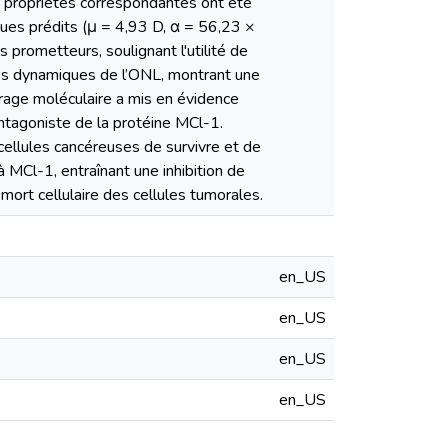
es propriétés correspondantes ont été
ues prédits (μ = 4,93 D, α = 56,23 ×
 prometteurs, soulignant l'utilité de
res dynamiques de l’ONL, montrant une
antagoniste de la protéine MCl-1.
 cellules cancéreuses de survivre et de
 MCl-1, entraînant une inhibition de
a mort cellulaire des cellules tumorales.
en_US
en_US
en_US
en_US