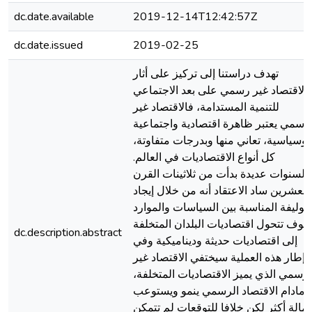
dc.date.available
2019-12-14T12:42:57Z
dc.date.issued
2019-02-25
تهدف دراستنا إلى تركيز على أثار
الاقتصاد غير رسمي على بعد الاجتماعي
للتنمية المستدامة، فالاقتصاد غير
لرسمي يعتبر ظاهرة اقتصادية واجتماعية
وسياسية، تعاني منها وبدرجات متفاوتة،
كل أنواع الاقتصاديات في العالم.
ولسنوات عديدة بدأت من ثلاثينات القرن
العشرين ساد الاعتقاد أنه من خلال إيجاد
لتوليفة المناسبة بين السياسات والموارد
وف تتحول اقتصاديات البلدان المتخلفة
dc.description.abstract
إلى اقتصاديات حديثة وديناميكية وفي
إطار هذه العملية سيختفي الاقتصاد غير
لرسمي الذي يميز الاقتصاديات المتخلفة،
مادام الاقتصاد الرسمي ينمو ويستوعب
مالة أكثر لكن خلافا للتوقعات لم تتمكن