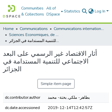
Communities
All of
Statistics
Log In
& Collections
DSpace
Communications internationales (مداخلات دولية)
Communications
Home
Sciences Economiques, de Gestion et Commerciales - العلوم الإقتصادية و التجارية و علوم التسيير
أثار الاقتصاد غير الرسمي على البعد الاجتماعي للتنمية المستدامة في الجزائر
أثار الاقتصاد غير الرسمي على البعد
الاجتماعي للتنمية المستدامة في
الجزائر
Simple item page
بطاهر- ملكي, بختة- محمد
dc.contributor.author
dc.date.accessioned
2019-12-14T12:42:57Z