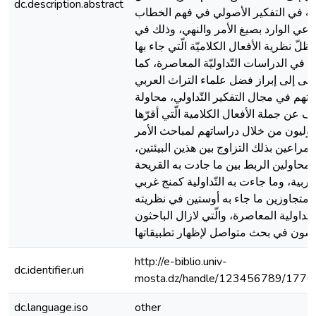
dc.description.abstract
يّة في التفكير الأصولي في فهم الخطاب
عي الوارد بصيغ الأمر والنهي، وذلك في
ظلّ نظرية الأفعال الكلاميّة الّتي جاء بها
 في الدراسات التّداوليّة المعاصرة، كما
عى إلى إبراز فضل علماء التراث العربي
تهم في مجال التفكير التّداولي، محاولة
 عن جملة الأفعال الكلامية الّتي أقرّها
صوليون من خلال دراساتهم لمباحث الأمر
 مراعين بذلك التزاوج بين هذين البيئتين،
ومحاولين الربط بين ما جادت به القريحة
عربية، وما جاءت به التّداولية كمنج غربي
متجاوزين ما جاء به أوستين في نظريته
لتداولية المعاصرة، والّتي لازال الباحثون
http://e-biblio.univ-
dc.identifier.uri
mosta.dz/handle/123456789/1776
dc.language.iso
other