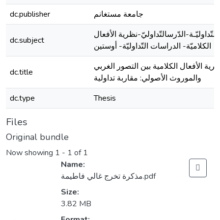
جامعة مستغانم
dc.publisher
التّداوليّـة-الدّرسالتّداوليّ-نظرية الأفعال
dc.subject
الكلاميّة- الدراسات التّداوليّة- أوستين
رية الأفعال الكلامية بين التصور الغربي
dc.title
والموروث الأصولي: مقاربة تداولية
dc.type
Thesis
Files
Original bundle
Now showing
1 - 1 of 1
Name:
مذكرة تخرج غالي فاطيمة.pdf
Size:
3.82 MB
Format: