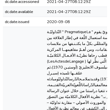
dc.date.accessioned
2021-04-27T08:12:29Z
dc.date.available
2021-04-27T08:12:29Z
dc.date.issued
2020-09-08
التّداوليّـة " PragmatiqueLa " علم لغـويّ يقوم
سة استعمال اللّغة في إطار العلاقة بين
م والمتلقّي بكلّ ما يكتـنـفها من ملابسات
مقامات، ومن أهـمّ مفاهيمهــا المركزية
وقطب رحاها نظريّـة الأفـعـال الكلاميّـة
(LesActesdeLangage ) الّتي نظّر لها
الفيلسوف الانجليزيّ (أوستيـن 1970)،ثم
عمّقــها تلميذه (سيـرل
1972).وقدبدتملامـحالدّرسالتّداوليّومبادئه
عالمفيالدّراساتاللّغويّةالعربيّةالقديـمة،
يه تتغيا دراستنا من خلال عنوان الرسالة
 بـ:" نظرية الأفعال الكلاميّة بين التصوّر
ي والموروث الأصولي – مقاربة تداوليّة –
ل إلى الكشف عن معالم نظرية الأفعال