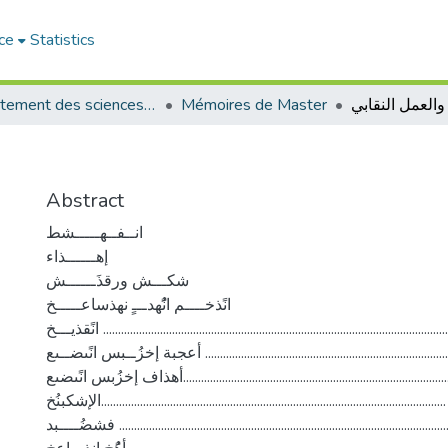
ce
Statistics
والعمل النقابي
Mémoires de Master
Département des sciences sociales
Abstract
انــفــهـــــشط
إهــــــذاء
شكـــش ورقذَــــــش
انًذخــــم انًُهدـــٍ نهذساعـــــخ
انًقذيـــخ ...................................................................................................................
أعجبة إخزُــبس انًىضــىع ..........................................................................................
أهذاف إخزُبس انًىضىع..............................................................................................
الإشكبنُخ...................................................................................................................
فشضُــــبد ...............................................................................................................