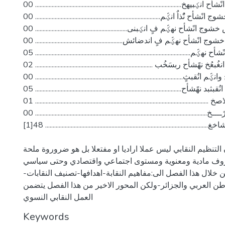
رؼشَف انًشأح انؼبيهخ................................................................................................. 00
رطىس خشوج انًشأح نًُذاٌ انؼًم................................................................................... 00
رطىس خشوج انًشأح نهؼًم فٍ انؼبنى............................................................. 00
رطىس خشوج انًشأح نهؼًم فٍ اندضائش.......................................................... 00
دوافغ انًشأح نهؼًم....................................................................................................... 05
انًشبسكخ انغُبعُخ نهًشأح ربسَخُب .............................................................................. 02
انًشأح وانؼًم انُقبثٍ.................................................................................................. 00
أهًُخ انُقبثبد نهًشأح................................................................................................. 05
انخلاصخ ................................................................................................................... 01
انخبرًــــخ.................................................................................................................. 00
قبئًخ انًشاخغ............................................................................................................ 48[1]
تنظيم النقابي ليس عملا اراديا او مفتعلا بل هو ضروروة ملحة
روف مادية ومعنوية ومستوى اجتماعي واقتصادي وحتى سياسي
خلال هذا الفصل الى:مفاهيم النقابة-اهدافها-تصنيف النقابات-
وطن العربي والجزائر-ولكن المحور الاخير من هذا الفصل يتضمن
العمل النقابي النسوي
Keywords