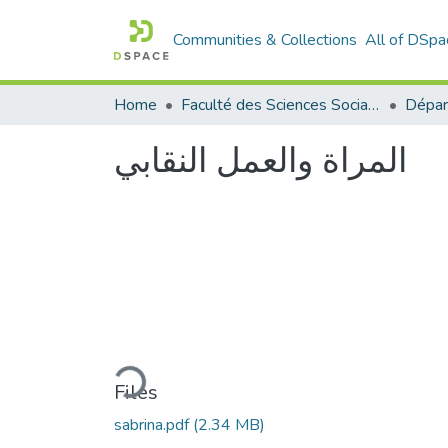
Communities & Collections
All of DSpa
Home
Faculté des Sciences Sociales
المراة والعمل النقابي
Loading...
Files
sabrina.pdf
(2.34 MB)