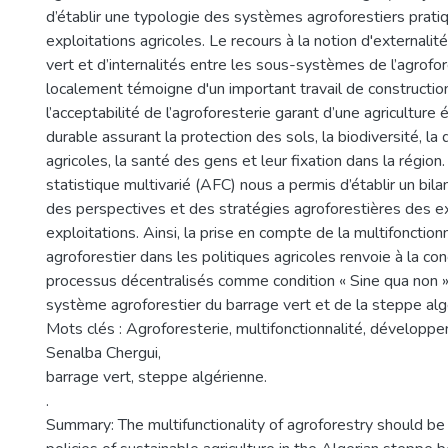
d’établir une typologie des systèmes agroforestiers prati
exploitations agricoles. Le recours à la notion d'externalit
vert et d’internalités entre les sous-systèmes de l’agrofo
localement témoigne d'un important travail de constructio
l’acceptabilité de l’agroforesterie garant d’une agricultur
durable assurant la protection des sols, la biodiversité, la
agricoles, la santé des gens et leur fixation dans la région
statistique multivarié (AFC) nous a permis d’établir un bila
des perspectives et des stratégies agroforestières des ex
exploitations. Ainsi, la prise en compte de la multifonctio
agroforestier dans les politiques agricoles renvoie à la co
processus décentralisés comme condition « Sine qua non » d
système agroforestier du barrage vert et de la steppe alg
Mots clés : Agroforesterie, multifonctionnalité, développe
Senalba Chergui,
barrage vert, steppe algérienne.
.
Summary: The multifunctionality of agroforestry should be 