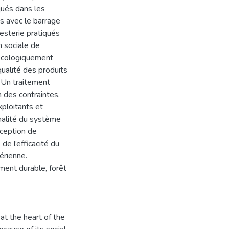
qués dans les
és avec le barrage
resterie pratiqués
n sociale de
e écologiquement
 qualité des produits
. Un traitement
n des contraintes,
ploitants et
nnalité du système
nception de
e l’efficacité du
érienne.
ment durable, forêt
at the heart of the