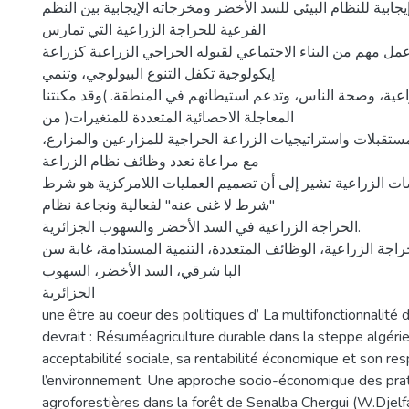
جابية للنظام البيئي للسد الأخضر ومخرجاته الإيجابية بين النظم
الفرعية للحراجة الزراعية التي تمارس
مل مهم من البناء الاجتماعي لقبوله الحراجي الزراعية كزراعة
إيكولوجية تكفل التنوع البيولوجي، وتنمي
اعية، وصحة الناس، وتدعم استيطانهم في المنطقة. )وقد مكنتنا
المعاجلة الاحصائية المتعددة للمتغيرات( من
المستقبلات واستراتيجيات الزراعة الحراجية للمزارعين والمزارع
مع مراعاة تعدد وظائف نظام الزراعة
ت الزراعية تشير إلى أن تصميم العمليات اللامركزية هو شرط
"شرط لا غنى عنه" لفعالية ونجاعة نظام
الحراجة الزراعية في السد الأخضر والسهوب الجزائرية.
حراجة الزراعية، الوظائف المتعددة، التنمية المستدامة، غابة سن
البا شرقي، السد الأخضر، السهوب
الجزائرية
une être au coeur des politiques d’ La multifonctionnalité d
devrait : Résuméagriculture durable dans la steppe algéri
acceptabilité sociale, sa rentabilité économique et son re
l’environnement. Une approche socio-économique des pra
agroforestières dans la forêt de Senalba Chergui (W.Djelf