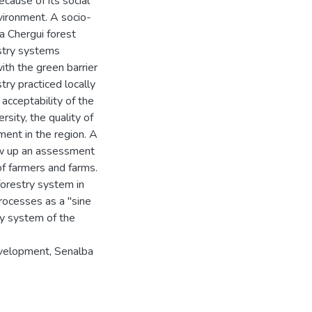
ecause of its social
nvironment. A socio-
a Chergui forest
estry systems
ith the green barrier
ry practiced locally
 acceptability of the
rsity, the quality of
ment in the region. A
raw up an assessment
of farmers and farms.
oforestry system in
processes as a "sine
ry system of the
evelopment, Senalba