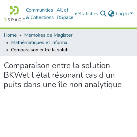
Communities
All of
Statistics
Log In
& Collections
DSpace
Home
Mémoires de Magister
Mathématiques et Informatique - رياضيات والاعلام الآلي
Comparaison entre la solution BKWet l état résonant cas d un puits dans une île non analytique
Comparaison entre la solution
BKWet l état résonant cas d un
puits dans une île non analytique