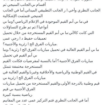
أقسام ىي:الجانب المنيجي ثم
الجانب النظري وأخي ا ر الجانب التطبيقي الميداني.أما في الجانب
المنيجي فتمثمت الإشكالية
في:ما ىي أىم القيم الموجودة في الإعلام الرياضي؟وما ىي
أنواعيا؟،ثم تم طرح التساؤلات
التي كانت كالآتي:ما ىي أىم القيم المستخرجة من خلال تحميل
تعميقات حفيظ د ا رجي عمى
مباريات الفرق الج ا زئرية والأجنبية؟.
ما ىي أىم القيم الغالبة في تحميل مباريات الفرق الج ا زئرية؟،وما
ىي أىم القيم في تحميل
مباريات الفرق الأجنبية؟.أما بالنسبة لمفرضيات فكانت :القيم
المستخرجة مختمفة تتمثل
في:القيم الوطنية والرياضية والأخلاقية وغيرىا.والقيم الغالبة في
مباريات الفرق الج ا زئرية ىي
قيم وطنية بالدرجة الأولى،والقيم المستخرجة من تحميل مباريات
الفرق الأجنبية ىي قيم
رياضية بنسبة كبيرة.
أما في الجانب النظري فتم التركيز عمى عدد من المفاىيم