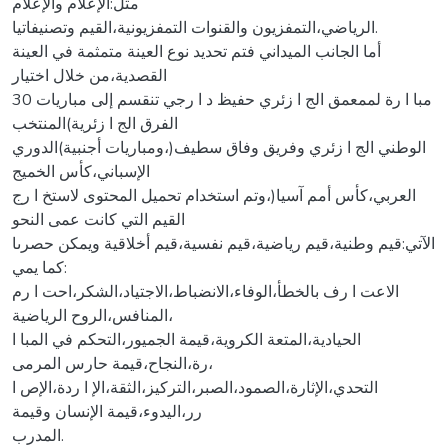
مثل:الإعلام والإعلام
الرياضي،التمفزيون والقنوات التمفزيونية،القيم وتصنيفاتيا.
أما الجانب الميداني فتم تحديد نوع العينة متمثمة في العينة
القصدية،من خلال اختيار
30 مبا ا رة لممعمق الج ا زئري حفيظ د ا رجي تنقسم إلى مباريات
الفرق الج ا زئرية)المنتخب
الوطني الج ا زئري وفريق وفاق سطيف(،ومباريات أجنبية)الدوري
الإسباني،كأس الخميج
العربي،كأس أمم آسيا(،وتم استخدام تحميل المحتوى لاستخ ا رج
القيم التي كانت عمى النحو
الآتي:قيم وطنية،قيم رياضية،قيم نفسية،قيم أخلاقية ويمكن حصرىا
كما يمي:
الاعت ا رف بالخطأ،الوفاء،الانضباط،الاجتياد،الشكر،احت ا رم
المنافس،الروح الرياضية،
الحيادية،المتعة الكروية،قيمة الجميور،التحكم في المبا ا
رة،النجاح،قيمة حارس المرمى،
التحدي،الإثارة،الصمود،الصبر،التركيز،الثقة،الإ ا ردة،الإص ا
رر،اليدوء،قيمة الإنسان وقيمة
المدرب.