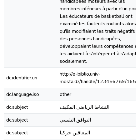
handicapées moteurs avec les
membres inférieurs à partir d'un point
Les éducateurs de basketball ont
examiné les fauteuils roulants alors
qu'ils modifiaient les traits négatifs
des personnes handicapées,
développaient leurs compétences et
les aidaient à s'intégrer et à s'adapte
socialement.
http://e-biblio.univ-
dc.identifier.uri
mosta.dz/handle/123456789/1655
dc.language.iso
other
dc.subject
النشاط الرياضي المكيف
dc.subject
التوافق النفسي
dc.subject
المعاقين حركيا