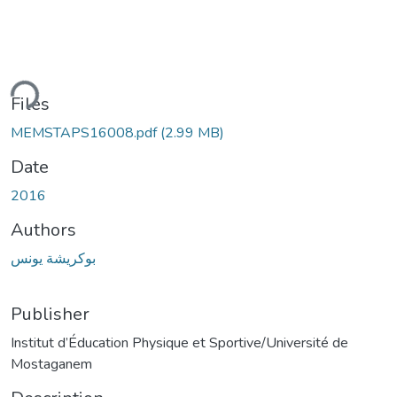
ding...
Files
MEMSTAPS16008.pdf
(2.99 MB)
Date
2016
Authors
بوكريشة يونس
Publisher
Institut d’Éducation Physique et Sportive/Université de
Mostaganem