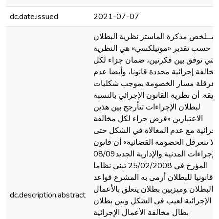
dc.date.issued
2021-07-07
مــلخص مذكرة الماستر نظرية البطلان
حسب تقدير «موتيلکسي» هي النظرية
التي توفق بين فكرتين، ضمان جزاء لكل
مخالفة إجرائية محددة قانونا، وأيضا عدم
عرقلة مسار الخصومة بموجب شکليات
قيقة. أن نظرية القانون الإجرائي بالنسبة
لبطلان الإجراءات تتأرجح بين هذين
الاعتبارین «فرض جزاء لكل مخالفة
إجرائية مع عدم المغالاة في الشكل حتى
لا تتعرقل الخصومة القضائية» أن قانون
الإجراءات المدنية والإدارية الجديد08/09
المؤرخ في 25/02/2008 تبني نظاما
قانونيا للبطلان أرمی به المشرع قواعد
البطلان ومیزبين بطلان يتعلق بالأعمال
dc.description.abstract
الإجرائية لعيب في الشكل وبين بطلان
بطال مخالفة الأعمال الإجرائية