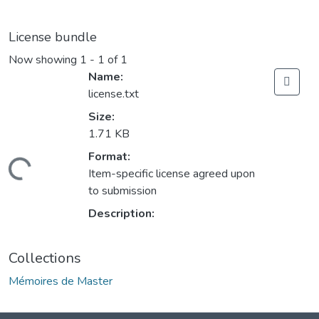
License bundle
Now showing
1 - 1 of 1
Name:
license.txt
Size:
1.71 KB
Format:
Loading...
Item-specific license agreed upon
to submission
Description:
Collections
Mémoires de Master