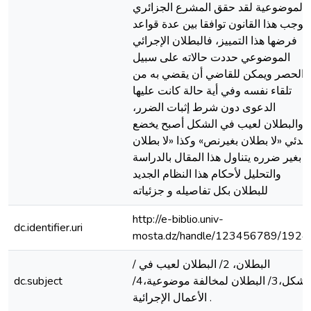
الموضوعية لقد حقق المشرع الجزائري
موجب هذا القانون توافقا بين عدة قواعد
فرضها هذا التمييز، فالبطلان الإجرائي
الموضوعي حددت حالاته على سبيل
الحصر ويمكن للقاضي أن يقضي به من
تلقاء نفسه وفي أية حالة كانت عليها
الدعوى دون شرط إثبات الضرر،
والبطلان لعيب في الشكل أصبح يخضع
مبدئي «لا بطلان بغیرنص» وكذا «لا بطلان
بغير ضرره يتناول هذا المقال بالدراسة
والتحليل لأحكام هذا النظام الجديد
للبطلان بكل تفاصيله و جزئیاته
http://e-biblio.univ-
dc.identifier.uri
mosta.dz/handle/123456789/1924
/ البطلان، 2/ البطلان لعيب في
الشكل،3/ البطلان لمخالفة موضوعية،4/
dc.subject
الأعمال الإجرائية .