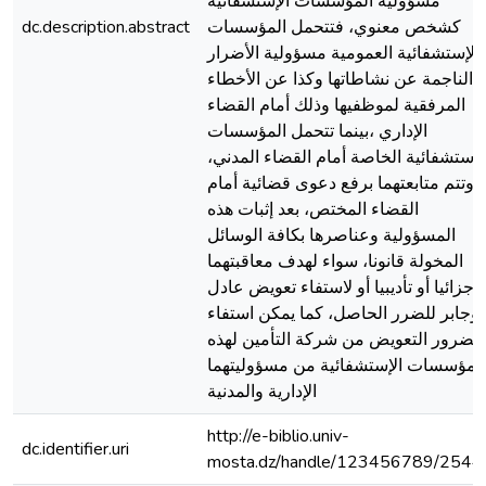
مسؤولية المؤسسات الإستشفائية
كشخص معنوي، فتتحمل المؤسسات
dc.description.abstract
الإستشفائية العمومية مسؤولية الأضرار
الناجمة عن نشاطاتها وكذا عن الأخطاء
المرفقية لموظفيها وذلك أمام القضاء
الإداري ،بينما تتحمل المؤسسات
لإستشفائية الخاصة أمام القضاء المدني،
وتتم متابعتهما برفع دعوى قضائية أمام
القضاء المختص، بعد إثبات هذه
المسؤولية وعناصرها بكافة الوسائل
المخولة قانونا، سواء لهدف معاقبتهما
جزائيا أو تأديبيا أو لاستفاء تعويض عادل
وجابر للضرر الحاصل، كما يمكن استفاء
لمضرور التعويض من شركة التأمين لهذه
المؤسسات الإستشفائية من مسؤوليتهما
الإدارية والمدنية
http://e-biblio.univ-
dc.identifier.uri
mosta.dz/handle/123456789/2544