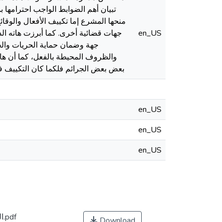
تبيان أهم الضوابط الواجب احترامها ب
منحها المشرع إما تكييف الأفعال والوقا
en_US
جهات قضائية أخرى. كما أبرزت هاته الدر
جهة وضمان حماية الحريات والحقو
والظروف المحيطة بالفعل، كما أن هات
بعض بعض الجرائم فلكما كان التكييف ف
en_US
en_US
en_US
التكييف القانوني للجريمة وأثره على المتابعة.pdf
Download