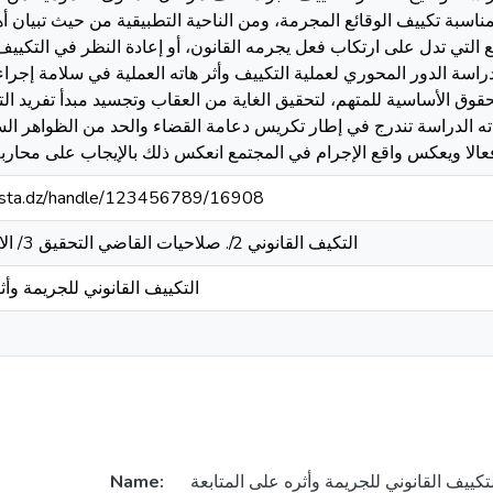
مناسبة تكييف الوقائع المجرمة، ومن الناحية التطبيقية من حيث تبيان أه
ئع التي تدل على ارتكاب فعل يجرمه القانون، أو إعادة النظر في التكي
اسة الدور المحوري لعملية التكييف وأثر هاته العملية في سلامة إجراءا
ق الأساسية للمتهم، لتحقيق الغاية من العقاب وتجسيد مبدأ تفريد التج
ه الدراسة تندرج في إطار تكريس دعامة القضاء والحد من الظواهر الس
عالا ويعكس واقع الإجرام في المجتمع انعكس ذلك بالإيجاب على محارب
-mosta.dz/handle/123456789/16908
التكيف القانوني 2/. صلاحيات القاضي التحقيق 3/ الاحالة 4 /. الجرائم الواقعة
التكييف القانوني للجريمة وأثر
Name: