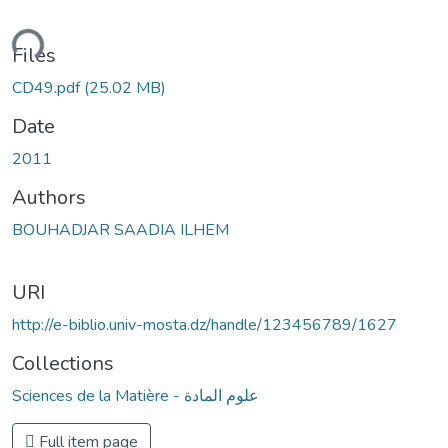
ading...
Files
CD49.pdf
(25.02 MB)
Date
2011
Authors
BOUHADJAR SAADIA ILHEM
URI
http://e-biblio.univ-mosta.dz/handle/123456789/1627
Collections
Sciences de la Matière - علوم المادة
Full item page