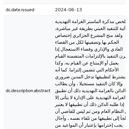
dc.date.issued
2024-06-13
ـلخص مذكرة الماستر الغرامة التهدیدیة
آلیة للتنفیذ العیني بطریقة غیر مباشرة،
ولقد منح المشرع الجزائري إختصاص
الحكم بها وتصفیتها لكل من القضاء
العادي والإداري وقضاء الاستعجال إذا
قترن التنفیذ بالإلتزامات المتضمنة القیام
بعمل أو الإمتناع عن القیام به، وكذا
الأحكام التي تتضمن إلتزاما. كما أنه
يشترط لتطبيقها تدخل المدين ضروري
وإلا كان التنفيذ مستحيلا ، وأن يطالب
الدائن بالغرامة التهديدية ذلك أن تطبيق
dc.description.abstract
الغرامة التهديدية على الإدارة لا يتأتى إلا
إذا طلبه الدائن ذلك أن تطبيقها لا يعتبر
ن النظام العام ومن ثم ليس للقاضي أن
يلجأ إلى تطبيقها من تلقاء نفسه ، وآجال
يجب إحترامها بإعتبار أن المواعيد من