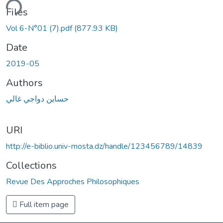
ding...
Files
Vol 6-N°01 (7).pdf
(877.93 KB)
Date
2019-05
Authors
حساين دواجي غالي
URI
http://e-biblio.univ-mosta.dz/handle/123456789/14839
Collections
Revue Des Approches Philosophiques
Full item page