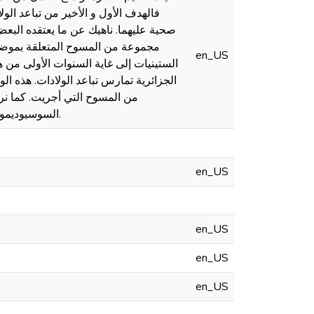
فالهدف الأول و الأخير من تباعد الو
صحية عليهما. ناهيك عن ما يعتقده البعض
مجموعة من المسوح المتعلقة بموضو
en_US
الستينيات إلى غاية السنوات الأولى من 
الجزائرية تمارس تباعد الولادات. هذه 
من المسوح التي أجريت. كما نري
السوسيوديموغرافية كالسن و قطاع السكن و العمل و المستوى التعليمي للمرأة الجزائرية وخصائص أخرى.
en_US
en_US
en_US
en_US