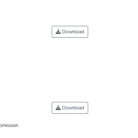
Download
Download
ubmission