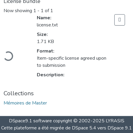
License bundle
Now showing
1 - 1 of 1
Name:
license.txt
Size:
1.71 KB
Loading...
Format:
Item-specific license agreed upon
to submission
Description:
Collections
Mémoires de Master
DSpace9.1 software copyright © 2002-2025 LYRASIS
Cette plateforme a été migrée de DSpace 5.4 vers DSpace 9.1