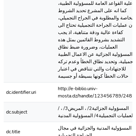
علية القواعد العامة للمسؤولية الطبية،
كما انه على المشرع تحديد الشروط
الخاصة والمطلوبة في الجراح التجميلي،
لان عمليات الجراحة التجميلية تحتاج الى
كفاءة عالية ودقة متناهية، اذ يجب
التشديد بشروط القائمين بمثل هذه
العمليات، وضرورة ضبط نطاق
المسؤولية الجزائية عن الاعمال الطبية
لتجميلية، وتحديد نطاق الخطأ وعدم تركه
للاجتهادات والتي تتناقض في اعتبار
حالات الخطأ كونها بسيطة أو جسيمة
http://e-biblio.univ-
dc.identifier.uri
mosta.dz/handle/123456789/2482
/ المسؤولية الجزائية2/ ، المريض3/ ،
dc.subject
العمليات التجميلية4/ المسؤولية المدنية
المسؤولية المدنية والجزائية في مجال
dc.title
الجراحة التجميلية