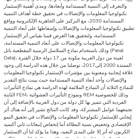
والتعرف إلى التنمية المستدامة وأبعادها، ومدى أهمية الإستثمار
تكنولوجيا المعلومات والإتصالات في تحقيق خطة أهداف التنمية
المستدامة 2030، مع التركيز على الجاهزية الإلكترونية وواقع
تطبيق تكنولوجيا المعلومات والإتصالات وإسقاطها على أبعاد التنمية
المستدامة، ولتحقيق هذا الغرض قمنا بقياس أثر الإسثتمار
تكنولوجيا المعلومات والإتصالات على أبعاد التنمية المستدامة،
وذلك باستخدام نماذج السلاسل الزمنية المقطعية بانل (Panal
Data)، لعينة من دول العربية مكونة من 17 دولة خلال الفترة
الممتدة 2000 إلى2017، توصلنا من خلال هذه الدراسة إلى وجود
علاقة إيجابية ومعنوية بين مؤشرات الإسثتمار تكنولوجيا المعلومات
والإتصالات وأحد أبعاد التنمية المستدامة حيث بينت نتائج التقدير
للنماذج الثلاتة أن النماذج الملائمة لهذه الدراسة هي نماذج التأثيرات
الثابتة FEM، ونموذج التأثيرات العشوائية REM وذلك للخصوصية
الفردية التي تتميز بها كل دولة من دول العربية بالإضافة إلى أن
تجمعهما عوامل المشتركة، وقد كانت النتائج تشير إلى أنه هناك أثر
إيجابي للإسثتمار تكنولوجيا المعلومات والإتصالات في تحقيق النمو
الإقتصادي وتخفيض نسبة البطالة أما إنخفاض إنبعاثات ثاني أكسيد
الكربون له أثر إلا على المدى البعيد، وهذا ما يؤكد لنا أن الإستثمار