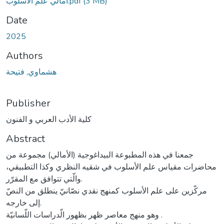
(3 MB)
امالي علم الاسلوب.pdf
Date
2025
Authors
هشماوي, فتيحة
Publisher
كلية الأدب العربي و الفنون
Abstract
جمعنا في هذه المطبوعة البيداغوجية (الأمالي) مجموعة من
محاضرات مقياس علم الأسلوب في شقيه النظري وكذا التطبيقي،
والّتي تتوافق مع المقرّر.
مركّزين على علم الأسلوب كمنهج نقدي نصّانيّ ينطلق من النصّ
إلى خارجه.
وهو منهج معاصر ظهر بظهور الّدراسات اللّسانيّة .