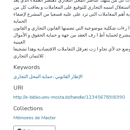
 كل من ينتهك عناصر المحل التجاري كعنصر العملاء الذي يعد
استغلال اسمه التجاري للتوقيع على المعاملات و يعاقب كل من
اية أهم المعاملات التي ترد على عليه فسعيا من المشرع لإضفاء
الحماية
ا رءات شكلية موضوعية التي تضمنها القانون التجاري و القانون
شرع لحماية أط ا رف العقد من جهة و حماية الحقوق و الأموال
العينية
ع حد لأي تجاو ا زت تعرقل التعاملات الاقتصادية وهذا تشجيعا
للائتمان التجاري .
Keywords
الإطار القانوني ،حماية المحل التجاري
URI
http://e-biblio.univ-mosta.dz/handle/123456789/6990
Collections
Mémoires de Master