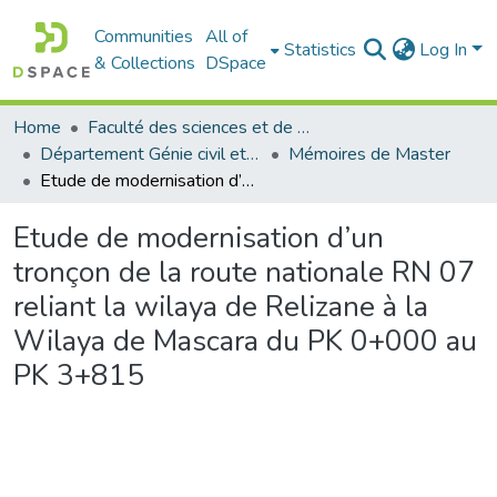
Communities
All of
Statistics
Log In
& Collections
DSpace
Home
Faculté des sciences et de la technologie
Département Génie civil et Architecture
Mémoires de Master
Etude de modernisation d’un tronçon de la route nationale RN 07 reliant la wilaya de Relizane à la Wilaya de Mascara du PK 0+000 au PK 3+815
Etude de modernisation d’un
tronçon de la route nationale RN 07
reliant la wilaya de Relizane à la
Wilaya de Mascara du PK 0+000 au
PK 3+815