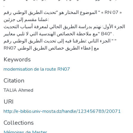
.
الموضوع المختار هو "تحديث الطريق الوطني رقم " « RN 07 »
عملنا مقسم إلى جزئين:
الجزء الأول: نهتم بدراسة الطريق الحالي لمعرفة أسباب التحديث
مع ملاحظة الخصائص الهندسية التي لا تلبي معايير" B40" .
الجزء الثاني :تطرقنا فيه إلى تحديث الطريق الوطني رقم " "
RN07 مع إعطاء الطريق خصائص الطريق الوطني
Keywords
modernisation de la route RN07
Citation
TALIA Ahmed
URI
http://e-biblio.univ-mosta.dz/handle/123456789/20071
Collections
Mémoires de Master