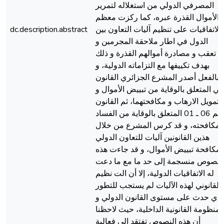
المصرفي الدولي من استغلاله لتمرير
الأموال القذرة عبره، كما ركزت معظم
الاتفاقيات على تنظيم آليات التعاون بين
dc.description.abstract
الدول في اطار ملاحقة المجرمين و
تعقب و مصادرة أموالهم القذرة و ذلك
بهدف تكييفها مع التزاماته الدولية، و
بالفعل أصدر المشرع الجزائري القانون
في المتعلق بالوقاية من تبييض الأموال و
تمويل الارهاب و مكافحتهما، ثم القانون
رقم 06 ـ 01 المتعلق بالوقاية من الفساد
 مكافحته، و قد كرس المشرع من خلال
هذين القانونين آليات للتعاون الدولي
لمكافحة تبييض الأموال، و قد جاءت هذه
لنصوص منسجمة إلى حد ما مع ما دعت
له الاتفاقيات الدولية، إلا أن الت نظيم
القانوني لهذه الآليات لم يستجب للتطور
لذي حدث على مستوى القانون الدولي و
لمنظومة القانونية الداخلية، حيث لاحظنا
أن هذه النصوص تفتقد إلى فعالية