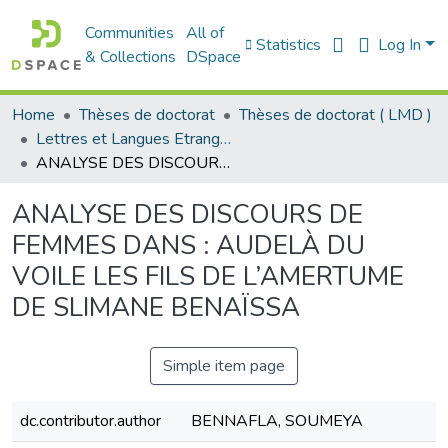
Communities
All of
Statistics
Log In
& Collections
DSpace
Home
Thèses de doctorat
Thèses de doctorat ( LMD )
Lettres et Langues Etrangères - اللغات الأجنبية
ANALYSE DES DISCOURS DE FEMMES DANS : AU­DELÀ DU VOILE LES FILS DE L’AMERTUME DE SLIMANE BENAÏSSA
ANALYSE DES DISCOURS DE
FEMMES DANS : AU­DELÀ DU
VOILE LES FILS DE L’AMERTUME
DE SLIMANE BENAÏSSA
Simple item page
dc.contributor.author
BENNAFLA, SOUMEYA