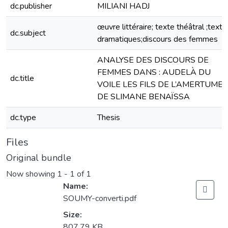
dc.publisher
MILIANI HADJ
œuvre littéraire; texte théâtral ;texte
dc.subject
dramatiques;discours des femmes
ANALYSE DES DISCOURS DE
FEMMES DANS : AU­DELÀ DU
dc.title
VOILE LES FILS DE L’AMERTUME
DE SLIMANE BENAÏSSA
dc.type
Thesis
Files
Original bundle
Now showing
1 - 1 of 1
Name:
SOUMY-converti.pdf
Size:
807.79 KB