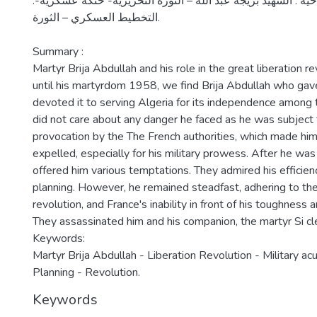
.الكلمات المفتاحية : الشهيد بريجة عبد الله – الثورة التحريرية- حنكة عسكرية-
التخطيط العسكري – الثورة.
Summary :
Martyr Brija Abdullah and his role in the great liberation 
until his martyrdom 1958, we find Brija Abdullah who gave
devoted it to serving Algeria for its independence among 
did not care about any danger he faced as he was subject
provocation by the The French authorities, which made him
expelled, especially for his military prowess. After he was
offered him various temptations. They admired his efficienc
planning. However, he remained steadfast, adhering to the 
revolution, and France's inability in front of his toughness a
They assassinated him and his companion, the martyr Si cl
Keywords:
Martyr Brija Abdullah - Liberation Revolution - Military ac
Planning - Revolution.
Keywords