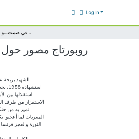
Log In
روبورتاج مصور حول الشهيد بريجة عبد الله جاهد في صمت....و رحل في صمت
روبورتاج مصور حول 
استشه
استقلالها بين ا
الاستفزاز من طرف الس
تميز به من حن
المغريات لما أعجبوا 
الثورة و لعجز فرنسا أ