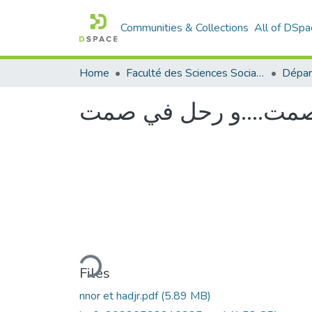
Communities & Collections
All of DSpa
Home
Faculté des Sciences Sociales
ي صمت....و رحل في صمت
Loading...
Files
nnor et hadjr.pdf
(5.89 MB)