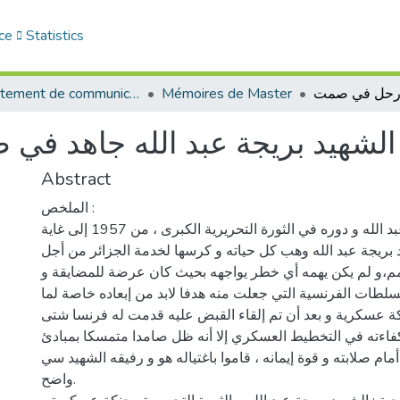
ce
Statistics
Département de communication
Mémoires de Master
الشهيد بريجة عبد الله جاهد ف
Abstract
الملخص :
الشهيد بريجة عبد الله و دوره في الثورة التحريرية الكبرى ، من 1957 إلى غاية
اده 1958، نجد بريجة عبد الله وهب كل حياته و كرسها لخدمة الجزائر من أجل
لأمم،و لم يكن يهمه أي خطر يواجهه بحيث كان عرضة للمضايقة و
لطات الفرنسية التي جعلت منه هدفا لابد من إبعاده خاصة لما
كة عسكرية و بعد أن تم إلقاء القبض عليه قدمت له فرنسا شتى
بكفاءته في التخطيط العسكري إلا أنه ظل صامدا متمسكا بمبادئ
مام صلابته و قوة إيمانه ، قاموا باغتياله هو و رفيقه الشهيد سي
واضح.