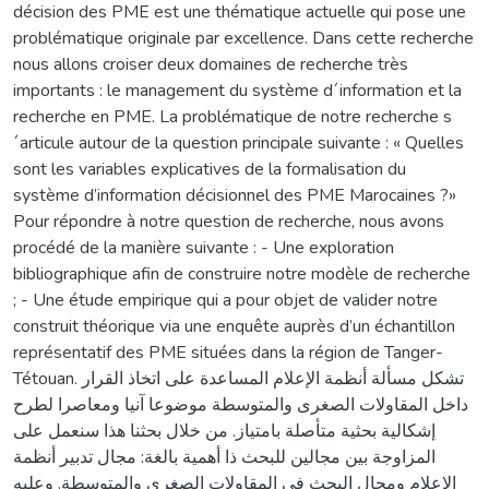
décision des PME est une thématique actuelle qui pose une
problématique originale par excellence. Dans cette recherche
nous allons croiser deux domaines de recherche très
importants : le management du système d´information et la
recherche en PME. La problématique de notre recherche s
´articule autour de la question principale suivante : « Quelles
sont les variables explicatives de la formalisation du
système d’information décisionnel des PME Marocaines ?»
Pour répondre à notre question de recherche, nous avons
procédé de la manière suivante : - Une exploration
bibliographique afin de construire notre modèle de recherche
; - Une étude empirique qui a pour objet de valider notre
construit théorique via une enquête auprès d’un échantillon
représentatif des PME situées dans la région de Tanger-
Tétouan. تشكل مسألة أنظمة الإعلام المساعدة على اتخاذ القرار
داخل المقاولات الصغرى والمتوسطة موضوعا آنيا ومعاصرا لطرح
إشكالية بحثية متأصلة بامتياز. من خلال بحثنا هذا سنعمل على
المزاوجة بين مجالين للبحث ذا أهمية بالغة: مجال تدبير أنظمة
الإعلام ومجال البحث في المقاولات الصغرى والمتوسطة. وعليه