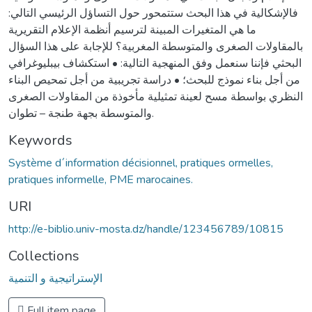
فالإشكالية في هذا البحث ستتمحور حول التساؤل الرئيسي التالي:
ما هي المتغيرات المبينة لترسيم أنظمة الإعلام التقريرية
بالمقاولات الصغرى والمتوسطة المغربية؟ للإجابة على هذا السؤال
البحثي فإننا سنعمل وفق المنهجية التالية: • استكشاف بيبليوغرافي
من أجل بناء نموذج للبحث؛ • دراسة تجريبية من أجل تمحيص البناء
النظري بواسطة مسح لعينة تمثيلية مأخوذة من المقاولات الصغرى
والمتوسطة بجهة طنجة – تطوان.
Keywords
Système d´information décisionnel, pratiques ormelles,
pratiques informelle, PME marocaines.
URI
http://e-biblio.univ-mosta.dz/handle/123456789/10815
Collections
الإستراتيجية و التنمية
Full item page