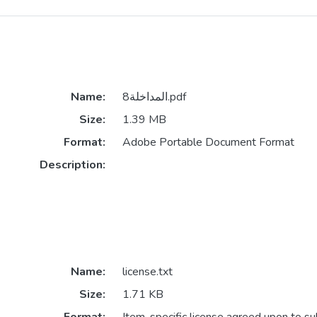
المداخلة8.pdf
Name:
Size:
1.39 MB
Format:
Adobe Portable Document Format
Description:
Name:
license.txt
Size:
1.71 KB