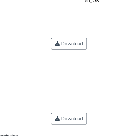
en_US
Download
Download