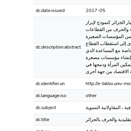
dc.date.issued
2017-05
 الجزائر كنموذج لإبراز
دية والحرف من القطاعات
 ضمن المؤسسات الصغيرة
أدى إلى استقطاب القطاع
dc.description.abstract
خاصة مع المساعدة الذي
لى إنشاء مؤسسات مصغرة
تمكين المرأة ودمجها في
 الاقتصاد من جهة أخرى
dc.identifier.uri
http://e-biblio.univ
dc.language.iso
other
ية ، المقاولاتية النسوية
dc.subject
تقليدية والحرف بالجزائر
dc.title