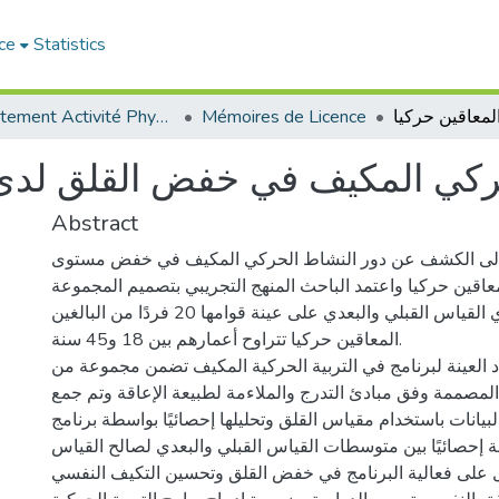
ce
Statistics
Département Activité Physique Adaptée (APA)
Mémoires de Licence
ركي المكيف في خفض القلق لدى ال
Abstract
إلى الكشف عن دور النشاط الحركي المكيف في خفض مستوى
معاقين حركيا واعتمد الباحث المنهج التجريبي بتصميم المجموعة
الواحدة، حيث أجري القياس القبلي والبعدي على عينة قوامها 20 فردًا من البالغين
المعاقين حركيا تتراوح أعمارهم بين 18 و45 سنة.
 العينة لبرنامج في التربية الحركية المكيف تضمن مجموعة من
 المصممة وفق مبادئ التدرج والملاءمة لطبيعة الإعاقة وتم جمع
البيانات باستخدام مقياس القلق وتحليلها إحصائيًا بواسطة برنامج SPSS أظهرت
لة إحصائيًا بين متوسطات القياس القبلي والبعدي لصالح القياس
ل على فعالية البرنامج في خفض القلق وتحسين التكيف النفسي