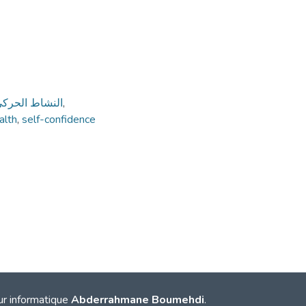
النشاط الحرك
,
alth
,
self-confidence
9
ur informatique
Abderrahmane Boumehdi
.