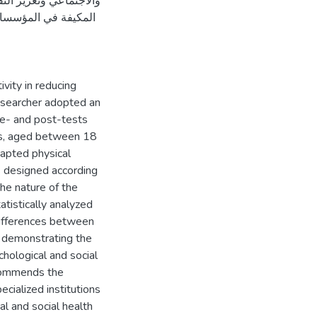
والاجتماعي وتعزيز الث
المكيفة في المؤسسات 
ivity in reducing
researcher adopted an
re- and post-tests
ies, aged between 18
apted physical
es designed according
the nature of the
atistically analyzed
 differences between
, demonstrating the
chological and social
ecommends the
cialized institutions
al and social health