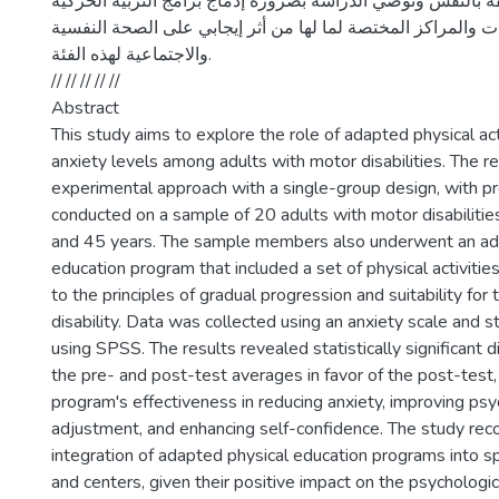
قة بالنفس وتوصي الدراسة بضرورة إدماج برامج التربية الحركية
والمراكز المختصة لما لها من أثر إيجابي على الصحة النفسية
والاجتماعية لهذه الفئة.
// // // // //
Abstract
This study aims to explore the role of adapted physical act
anxiety levels among adults with motor disabilities. The 
experimental approach with a single-group design, with p
conducted on a sample of 20 adults with motor disabilit
and 45 years. The sample members also underwent an ad
education program that included a set of physical activiti
to the principles of gradual progression and suitability for 
disability. Data was collected using an anxiety scale and st
using SPSS. The results revealed statistically significant
the pre- and post-test averages in favor of the post-test
program's effectiveness in reducing anxiety, improving psy
adjustment, and enhancing self-confidence. The study r
integration of adapted physical education programs into spe
and centers, given their positive impact on the psychologic