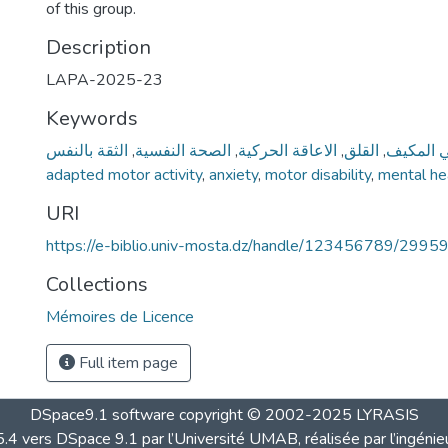
of this group.
Description
LAPA-2025-23
Keywords
الثقة بالنفس
,
الصحة النفسية
,
الاعاقة الحركية
,
القلق
,
ي المكيف
adapted motor activity
,
anxiety
,
motor disability
,
mental he
URI
https://e-biblio.univ-mosta.dz/handle/123456789/2995
Collections
Mémoires de Licence
Full item page
DSpace9.1 software copyright © 2002-2025 LYRASIS
4 vers DSpace 9.1 par l’Université UMAB, réalisée par l’ingénie