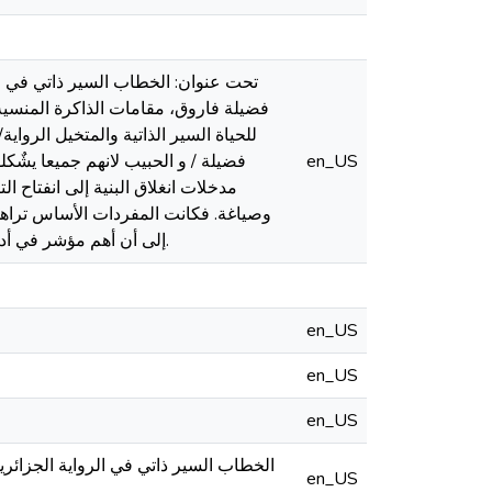
تحت عنوان: الخطاب السير ذاتي في ال
فضيلة فاروق، مقامات الذاكرة المنسي
للحياة السير الذاتية والمتخيل الرواية
en_US
فضيلة / و الحبيب لانهم جميعا يشٌكل
مدخلات انغلاق البنية إلى انفتاح ا
وصياغة. فكانت المفردات الأساس تراهن
إلى أن أهم مؤشر في أدب السيرة الذاتية هو الأنا بكل مفاصلها ودلالاتها عندما تنبثق من ميثاق/ الجغرافيا، الذات والإنتماء.
en_US
en_US
en_US
الخطاب السير ذاتي في الرواية الجزائر
en_US