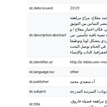
dc.date.issued
2019
حمد مفلاح، مزاج مراهقة
صر التماس بين التوثيق
. فكان اختيار مفلاح / و
بة نصية ثاقبة تتأسس: من
dc.description.abstract
سردي يتشكل لونا وتوظيفا
 في الختام توصل البحث
dc.identifier.uri
http://e-biblio.univ
dc.language.iso
other
أ.د.سعيدي محمد
dc.publisher
مدونات؛ السردية المدرجة
dc.subject
ج مراهقة فضيلة فاروق،
dc.title