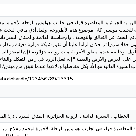
رواية الجزائرية المعاصرة قراء في تجارب: هوامش الرحلة الأخيرة لم
ة للحبيب مونسي كان موضوع هذه الأطروحة، ولعل أدق مافي البحث عن
/ ثم البحث عن التعالق والتوظيف والإجناسية القائمة والميثاق السير ذاتي
ون حقلا سرديا ثرا فكان لزاما علينا أن نقيم شبكة قرائية دقيقة ومقار
لتأويل، وخاصة عندما يتعلق الأمر بقامات روائية جزائرية فإن المنجز ال
 على العرض والأرض والقيمة " إنه فعل الرؤيا في زمن التفكك والبناء
-mosta.dz/handle/123456789/13315
الخطاب ، السيرة الذاتية ، الرواية الجزائرية؛ المثاق السرد ذاتي؛ ال
ية المعاصرة قراء في تجارب: هوامش الرحلة الأخيرة لمحمد مفلاح، مزا