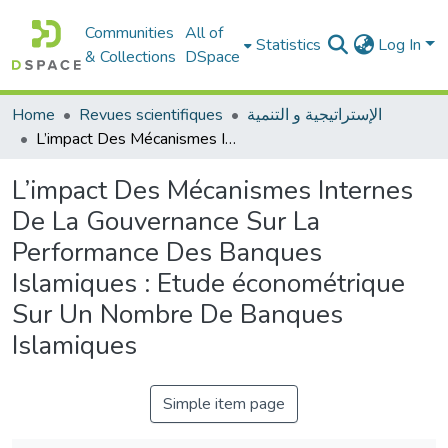
Communities
All of
Statistics
Log In
& Collections
DSpace
Home
Revues scientifiques
الإستراتيجية و التنمية
L’impact Des Mécanismes Internes De La Gouvernance Sur La Performance Des Banques Islamiques : Etude économétrique Sur Un Nombre De Banques Islamiques
L’impact Des Mécanismes Internes
De La Gouvernance Sur La
Performance Des Banques
Islamiques : Etude économétrique
Sur Un Nombre De Banques
Islamiques
Simple item page