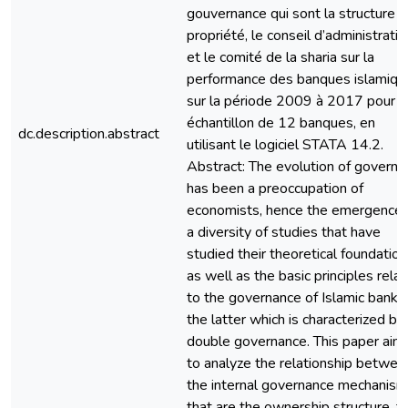
gouvernance qui sont la structure 
propriété, le conseil d’administratio
et le comité de la sharia sur la
performance des banques islamiqu
sur la période 2009 à 2017 pour u
échantillon de 12 banques, en
dc.description.abstract
utilisant le logiciel STATA 14.2.
Abstract: The evolution of governa
has been a preoccupation of
economists, hence the emergence 
a diversity of studies that have
studied their theoretical foundatio
as well as the basic principles relat
to the governance of Islamic banks,
the latter which is characterized by
double governance. This paper aim
to analyze the relationship betwee
the internal governance mechanis
that are the ownership structure, t