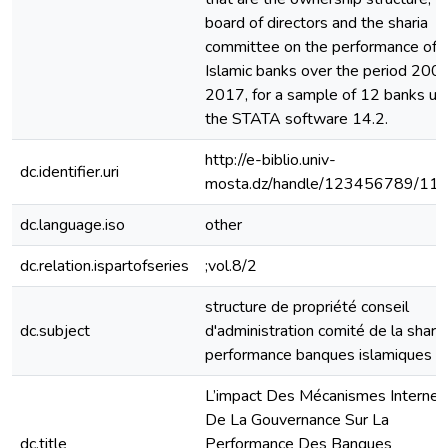
board of directors and the sharia
committee on the performance of
Islamic banks over the period 200
2017, for a sample of 12 banks us
the STATA software 14.2.
http://e-biblio.univ-
dc.identifier.uri
mosta.dz/handle/123456789/11
dc.language.iso
other
dc.relation.ispartofseries
;vol.8/2
structure de propriété conseil
dc.subject
d'administration comité de la sharia
performance banques islamiques
L’impact Des Mécanismes Internes
De La Gouvernance Sur La
dc.title
Performance Des Banques