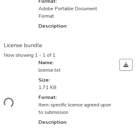
Format:
Adobe Portable Document
Format
Description:
License bundle
Now showing
1 - 1 of 1
Name:
license.txt
Size:
1.71 KB
ding...
Format:
Item-specific license agreed upon
to submission
Description: