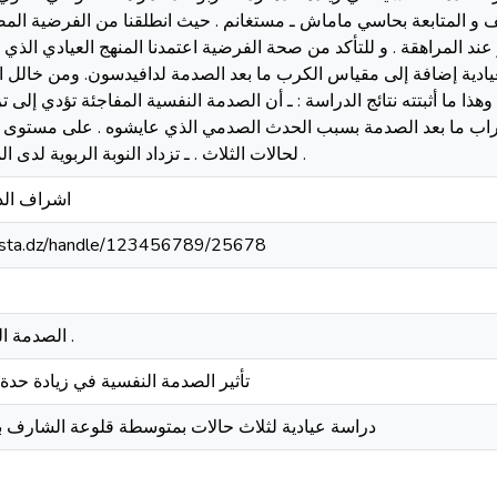
المتابعة بحاسي ماماش ـ مستغانم . حيث انطلقنا من الفرضية المصا
عند المراهقة . و للتأكد من صحة الفرضية اعتمدنا المنهج العيادي الذي يت
يادية إضافة إلى مقياس الكرب ما بعد الصدمة لدافيدسون. ومن خالل ال
ا ما أثبتته نتائج الدراسة : ـ أن الصدمة النفسية المفاجئة تؤدي إلى ت
طراب ما بعد الصدمة بسبب الحدث الصدمي الذي عايشوه . على مستوى 
لحالات الثلاث . ـ تزداد النوبة الربوية لدى المراهقة المصدومة نفسيا .
اشراف الد
-mosta.dz/handle/123456789/25678
الصدمة النفسية ، الربو ، المراهقة .
تأثير الصدمة النفسية في زيادة حدة 
دراسة عيادية لثلاث حالات بمتوسطة قلوعة الشارف