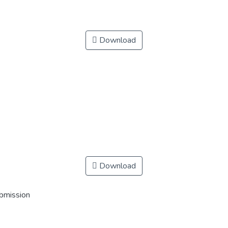
Download
Download
ubmission