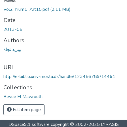
Files
Vol2_Num1_Art15.pdf
(2.11 MB)
Date
2013-05
Authors
بوزيد نجاة
URI
http://e-biblio.univ-mosta.dz/handle/123456789/14461
Collections
Revue El Mawrouth
Full item page
DSpace9.1 software copyright © 2002-2025 LYRASIS