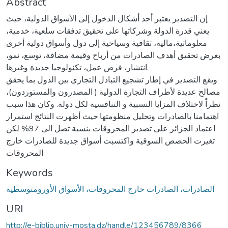
Abstract
إن التصدير يعتبر أحد أشكال الدخول إلى الأسواق الدولية، حيث
يعني قدرة الدولة وشركاتها على تحقيق تدفقات سلعية، خدمية،
معلوماتية،مالية، ثقافية وسياحية إلى دول وأسواق دولية أخرى
بغرض تحقيق أهدف الصادرات من أرباح وقيمة مضافة، توسع، نمو،
انتشار، فرص عمل، تكنولوجيا جديدة وغيرها.
ويقع التصدير في إطار تشجيع التبادل التجاري بين الدول بما يحقق
مصالح عديدة لأطراف التجارة الدولية ( المصدرون والمستوردون)،
نظراً لاختلاف المزايا النسبية و التنافسية لكل دولة. وكان هذا سبب
اهتمامنا بالصادرات وتحليل منظومتها.حيث أظهرت النتائج استمرار
اعتماد الجزائر على تصدير المحروقات بنسبة تصل الى 97% لكن
تغيرت الحصص السوقية واكتسبت أسواق جديدة للصادرات خارج
المحروقات
Keywords
الصادرات، الصادرات خارج المحروقات، الأسواق الأورومتوسطية
URI
http://e-biblio.univ-mosta.dz/handle/123456789/8366