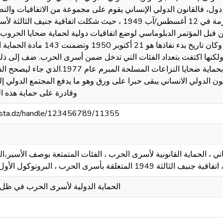
دول، فالقانون الدولي الإنساني يقوم على مجموعة من الاتفاقيات والن
ومنها: اتفاقيات جنيف الأربع المبرمة في 12 أغسطس/آب 1949 ، حيث شكلت ات
قبل المؤتمر الدبلوماسي لوضع اتفاقيات دولية لحماية ضحايا الحروب
الفترة من 21 ابريل إلى 12 أوت 1949 وكان تاريخ
ولكنها اكتفت بتعداد الفئات التي تدخل ضمن أسرى الحرب. ضف إلى ذل
المكمل لاتفاقيات جنيف الأربع، والمتعلق بحماية ضحايا النزا
انون الدولي الانساني يبقى حبرا على ورق وهو ما يدفع المجتمع الدولي إ
وقادرة على حماية هذه ال
-mosta.dz/handle/123456789/11355
ني ، الحماية القانونية لأسرى الحرب ، الفئات المتمتعة بوصف الأسير،
لثالثة 1949 المتعلقة بأسرى الحرب ، البروتوكول الأول الملحق للاتفاقية 1977
الحماية الدولية لأسرى الحرب في ظل ا