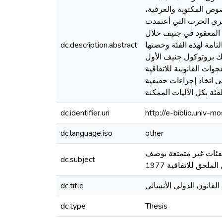
صوص المكتوبة والعرفية،
فاقية جنيف الثالثة لأسرى الحرب التي أعتمدت
 المعقود في جنيف خلال
 بدء نفاذها هو 21 أكتوبر 1950 وتضمنت 143 مادة الحماية التامة لهذه الفئة وخصتها
dc.description.abstract
ك بروتوكول جنيف الأول
عات المسلحة المبرم عام 1977.الذي جاء ليصحح الفجوات القانونية للاتفاقية
لى اتخاذ إجراءات حقيقية
فئة بكل الآليات الممكنة
dc.identifier.uri
http://e-biblio.univ
dc.language.iso
other
الفئات غير متمتعة بوصف
dc.subject
لقانون الدولي الأنساني
dc.title
dc.type
Thesis