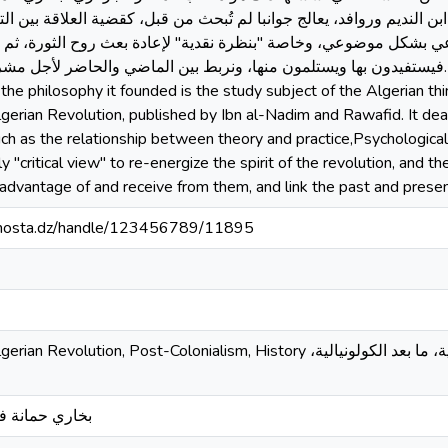
ابن النديم وروافد، يعالج جوانبا لم تُبحث من قبل، كقضية العلاقة بين ال
وعي بشكل موضوعي، وخاصة "بنظرة نقدية" لإعادة بعث روح الثورة، ثم رب
فيستفيدون بها ويستلمون منها، ونربط بين الماضي والحا. The study of the Algerian revolution
 the philosophy it founded is the study subject of the Algerian t
gerian Revolution, published by Ibn al-Nadim and Rawafid. It de
ch as the relationship between theory and practice,Psychological
ly "critical view" to re-energize the spirit of the revolution, and
advantage of and receive from them, and link the past and present f
iv-mosta.dz/handle/123456789/11895
 Post-Colonialism, History بخاري حمانة، فلسفة الثورة الجزائرية، ما بعد الكولونيالية،
بخاري حمانة فل