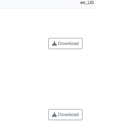
en_US
Download
Download