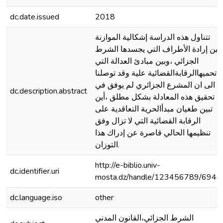
dc.date.issued
2018
تتناول هذه الدراسة إشكالية الموازنة
بين إرادة الأطراف التي يجسدها الشرط
الجزائي ،وبين مبادئ العدالة التي
تحميهاالرقابةالقضائية علية وقد توصلنا
الى ان المشرع الجزائري لم يوفق في
dc.description.abstract
تحقيق هذه المعادلة بشكل مطلق ،أين
تبين طغيان مبدأالحرية التعاقدية على
الرقابة القضائية التي لا تزال وفق
تنظيمها الحالي قاصرة عن إدراك هذا
التوزان.
http://e-biblio.univ-
dc.identifier.uri
mosta.dz/handle/123456789/6944
dc.language.iso
other
الشرط الجزائي،القانون المدني